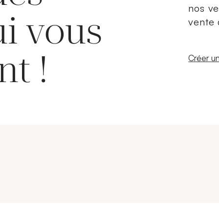
nos ve
ui vous
vente 
nt !
Nouvelle
Créer un