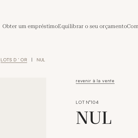
de Crédit Municipal de Paris
Obter um empréstimo
Equilibrar o seu orçamento
Comp
LOTS D ' OR
|
NUL
revenir à la vente
LOT N°104
NUL