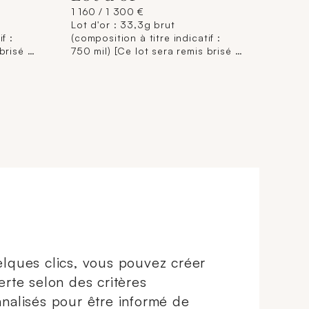
1 160 / 1 300 €
Lot d'or : 33,3g brut
f :
(composition à titre indicatif :
brisé à
750 mil) [Ce lot sera remis brisé à
 aux
l'acquéreur, conformément aux
s
dispositions règlementaires
ie de
applicables et sans garantie de
trage
titre. La composition de titrage
f, elle
étant donnée à titre indicatif, elle
lité du
n'engage pas la responsabilité du
t des
Crédit Municipal de Paris et des
mage
commissaires-priseurs. L'image
jointe sur internet est une
le.]
illustration non contractuelle.]
lques clics, vous pouvez créer
erte selon des critères
nalisés pour être informé de