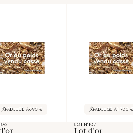
ADJUGÉ À
690 €
ADJUGÉ À
1 700 
106
LOT N°107
d'or
Lot d'or