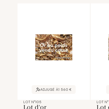
ADJUGÉ À
1 560 €
LOT N°105
LOT N°
Lot d'or
Lot 