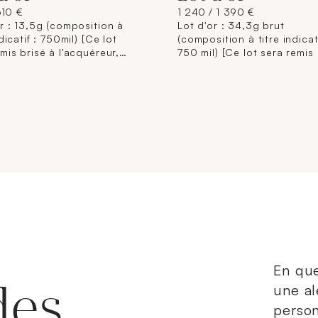
610 €
1 240 / 1 390 €
r : 13,5g (composition à
Lot d'or : 34,3g brut
ndicatif : 750mil) [Ce lot
(composition à titre indicati
mis brisé à l'acquéreur,
750 mil) [Ce lot sera remis 
mément aux dispositions
l'acquéreur, conformément
entaires applicables et
dispositions règlementaire
rantie de titre. La
applicables et sans garant
ition de titrage étant
titre. La composition de ti
à titre indicatif, elle
étant donnée à titre indicati
ge pas la responsabilité du
n'engage pas la responsabi
 Municipal de Paris et des
Crédit Municipal de Paris e
saires-priseurs. L'image
commissaires-priseurs. L'i
sur internet est une
jointe sur internet est une
ation non contractuelle.]
illustration non contractuel
En que
des
une al
person