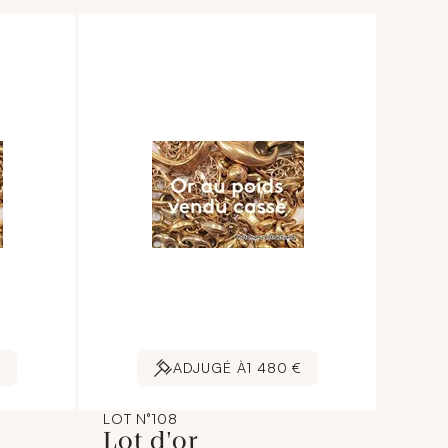
€
ADJUGÉ À
1 480 €
LOT N°108
Lot d'or