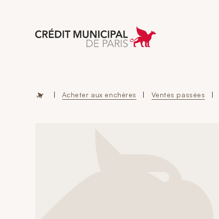
Aller à l'accueil 
|
Acheter aux enchères
|
Ventes passées
|