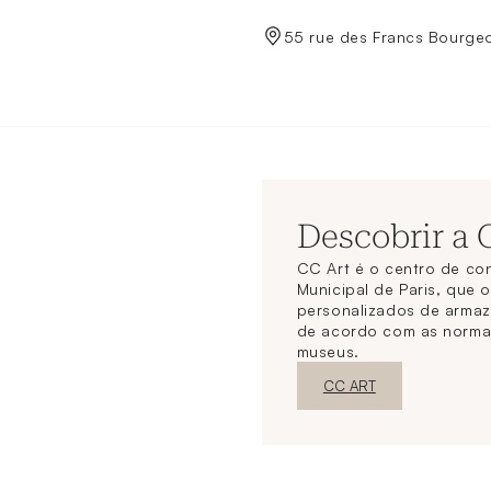
de Crédit Municipal de Paris
55 rue des Francs Bourgeo
Descobrir a
CC Art é o centro de co
Municipal de Paris, que 
personalizados de arma
de acordo com as norma
museus.
Nova janelaDescubra o
CC ART