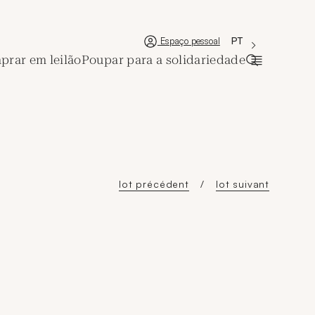
'Choisir une lan
Nova janela
La langue couran
PT
Espaço pessoal
rar em leilão
Poupar para a solidariedade
Abrir a bar
lot précédent
lot suivant