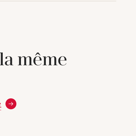
 la même
e