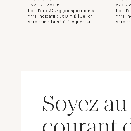
1 230 / 1 380 €
540 / 
Lot d'or : 30,7g (composition à
Lot d'o
titre indicatif : 750 mil) [Ce lot
titre i
sera remis brisé à l'acquéreur,
sera re
conformément aux dispositions
confor
règlementaires applicables et
règlem
sans garantie de titre. La
sans ga
composition de titrage étant
compos
donnée à titre indicatif, elle
donnée 
n'engage pas la responsabilité du
n'enga
Crédit Municipal de Paris et des
Crédit
commissaires-priseurs. L'image
commis
jointe sur internet est une
jointe 
illustration non contractuelle.]
illustr
Soyez au
courant 