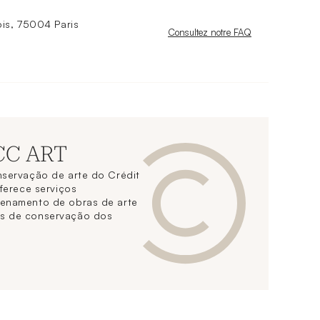
is, 75004 Paris
Nouvelle fenêtre
Consultez notre FAQ
 CC ART
nservação de arte do Crédit
oferece serviços
zenamento de obras de arte
s de conservação dos