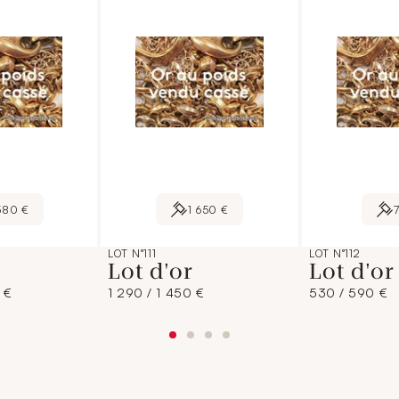
580 €
1 650 €
LOT N°111
LOT N°112
Lot d'or
Lot d'o
 €
1 290 / 1 450 €
530 / 590 €