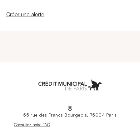
Nouvelle fenêtre
Créer une alerte
Aller à l'accueil
55 rue des Francs Bourgeois, 75004 Paris
Nouvelle fenêtre
Consultez notre FAQ