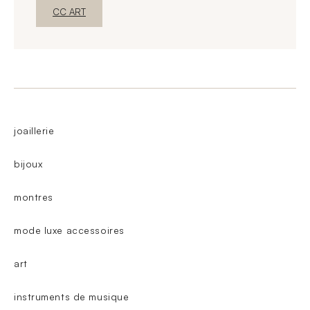
Nova janelaDescubra o
CC ART
joaillerie
bijoux
montres
mode luxe accessoires
art
instruments de musique