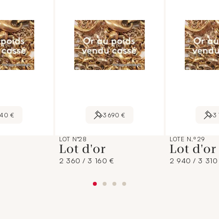
140 €
3 690 €
3
LOT N°28
LOTE N.º 29
Lot d'or
Lot d'o
2 360 / 3 160 €
2 940 / 3 310