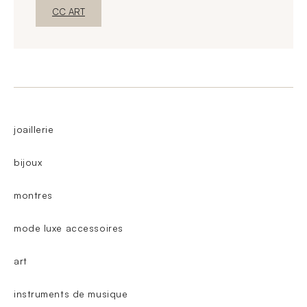
Nova janelaDescubra o
CC ART
joaillerie
bijoux
montres
mode luxe accessoires
art
instruments de musique