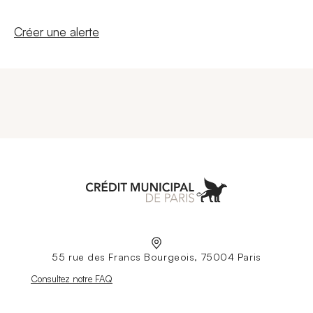
Nouvelle fenêtre
Créer une alerte
Aller à l'accueil
55 rue des Francs Bourgeois, 75004 Paris
Nouvelle fenêtre
Consultez notre FAQ