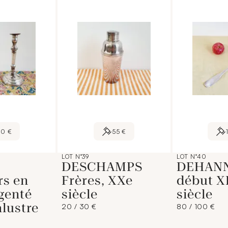
40 €
55 €
LOT N°39
LOT N°40
DESCHAMPS
DEHANN
rs en
Frères, XXe
début X
genté
siècle
siècle
lustre
20 / 30 €
80 / 100 €