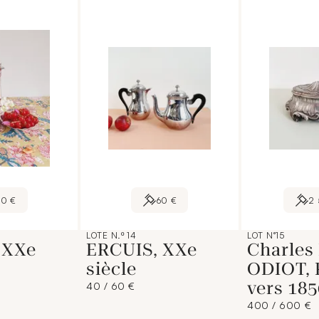
50 €
60 €
2
LOTE N.º 14
LOT N°15
 XXe
ERCUIS, XXe
Charles
siècle
ODIOT, 
vers 185
40 / 60 €
400 / 600 €