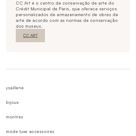
CC Art é o centro de conservação de arte do
Crédit Municipal de Paris, que oferece serviços
personalizados de armazenamento de obras de
arte de acordo com as normas de conservação
dos museus.
Nova janelaDescubra o
CC ART
joaillerie
bijoux
montres
mode luxe accessoires