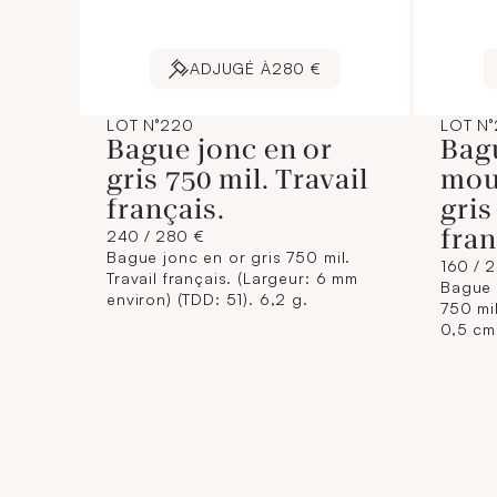
ADJUGÉ À
280 €
LOT N°220
LOT N°
Bague jonc en or
Bag
gris 750 mil. Travail
mou
français.
gris
fran
240 / 280 €
Bague jonc en or gris 750 mil.
160 / 
Travail français. (Largeur: 6 mm
Bague 
environ) (TDD: 51). 6,2 g.
750 mil
0,5 cm
(rhodia