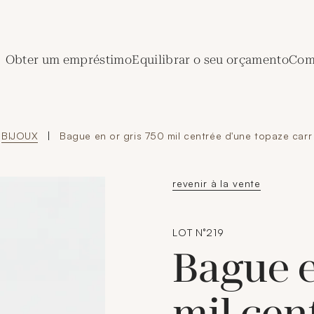
de Crédit Municipal de Paris
Obter um empréstimo
Equilibrar o seu orçamento
Comp
BIJOUX
|
Bague en or gris 750 mil centrée d'une topaze carr
revenir à la vente
LOT N°219
Bague e