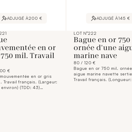
ADJUGÉ À
200 €
ADJUGÉ À
145 €
221
LOT N°222
ue
Bague en or 750 
vementée en or
ornée d'une aig
 750 mil. Travail
marine nave
80 / 120 €
Bague en or 750 mil. ornée
200 €
aigue marine navette sertie 
mouvementée en or gris
Travail français. (Longueur:
. Travail français. (Largeur:
environ) (TDD: 51). 2,2 g.
 environ) (TDD: 43)
ge à prévoir). 4,5 g.