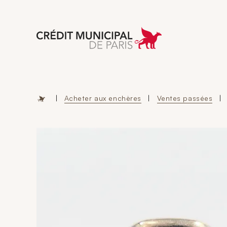
Aller à l'accueil 
|
Acheter aux enchères
|
Ventes passées
|