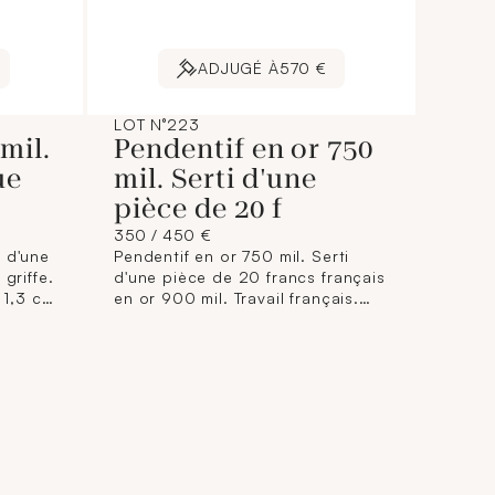
ADJUGÉ À
570 €
LOT N°223
mil.
Pendentif en or 750
ue
mil. Serti d'une
pièce de 20 f
350 / 450 €
 d'une
Pendentif en or 750 mil. Serti
griffe.
d'une pièce de 20 francs français
 1,3 cm
en or 900 mil. Travail français.
(Dim: 4,5 x 3,3 cm environ). 9,9 g.