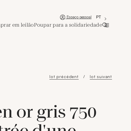
'Choisir une lan
Nova janela
La langue couran
PT
Espaço pessoal
rar em leilão
Poupar para a solidariedade
Abrir a bar
lot précédent
lot suivant
n or gris 750