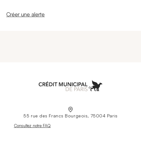
Nouvelle fenêtre
Créer une alerte
Aller à l'accueil
55 rue des Francs Bourgeois, 75004 Paris
Nouvelle fenêtre
Consultez notre FAQ