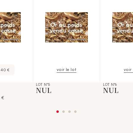
voir le lot
voir 
840 €
LOT N°5
LOT N°6
NUL
NUL
 €