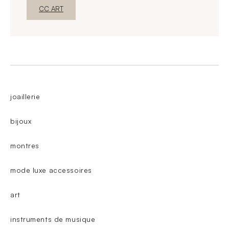
Nova janelaDescubra o
CC ART
joaillerie
bijoux
montres
mode luxe accessoires
art
instruments de musique