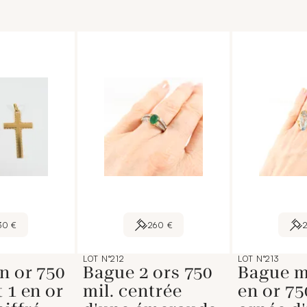
30 €
260 €
LOT N°212
LOT N°213
en or 750
Bague 2 ors 750
Bague m
 1 en or
mil. centrée
en or 75