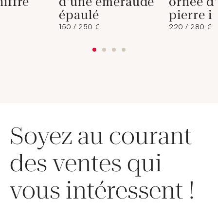
hiffré
d'une émeraude
ornée d
épaulé
pierre i
150 / 250 €
220 / 280 €
Soyez au courant
des ventes qui
vous intéressent !