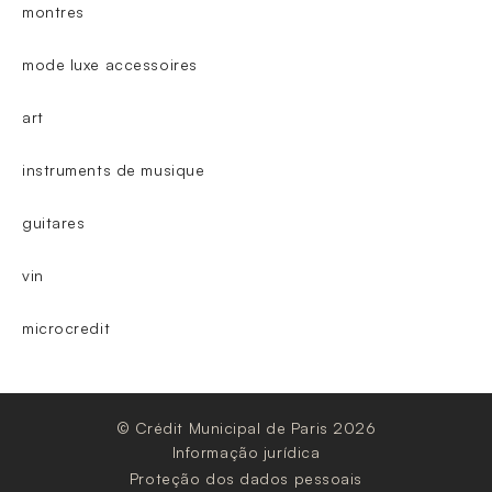
montres
mode luxe accessoires
art
instruments de musique
guitares
vin
microcredit
© Crédit Municipal de Paris 2026
Informação jurídica
Proteção dos dados pessoais