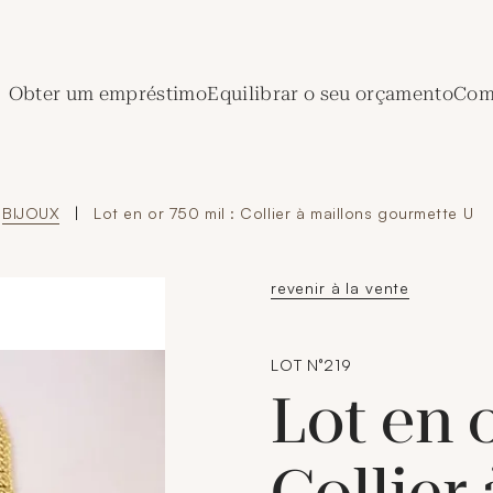
de Crédit Municipal de Paris
Obter um empréstimo
Equilibrar o seu orçamento
Comp
BIJOUX
|
Lot en or 750 mil : Collier à maillons gourmette U
revenir à la vente
LOT N°219
Lot en o