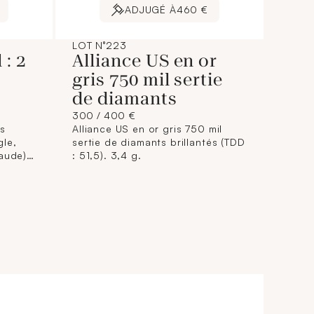
ADJUGÉ À
460 €
LOT N°223
 : 2
Alliance US en or
gris 750 mil sertie
de diamants
300 / 400 €
rs
Alliance US en or gris 750 mil
gle,
sertie de diamants brillantés (TDD
aude),
: 51,5). 3,4 g.
s
ns
 g.