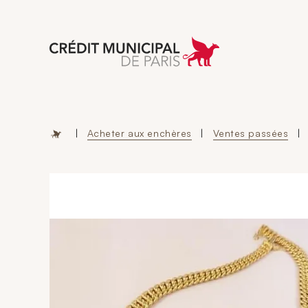
Aller à l'accueil 
|
Acheter aux enchères
|
Ventes passées
|