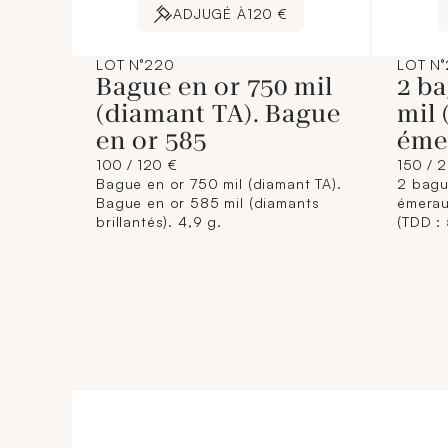
ADJUGÉ À
120 €
LOT N°220
LOT N°
Bague en or 750 mil
2 ba
(diamant TA). Bague
mil 
en or 585
éme
100 / 120 €
150 / 
Bague en or 750 mil (diamant TA).
2 bagu
Bague en or 585 mil (diamants
émerau
brillantés). 4,9 g.
(TDD :
375 mi
tourmal