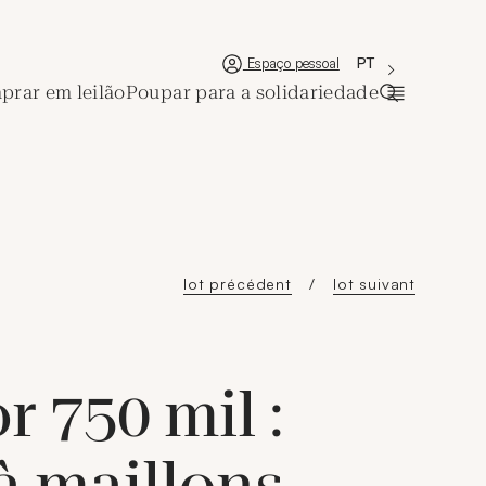
'Choisir une lan
Nova janela
La langue couran
PT
Espaço pessoal
rar em leilão
Poupar para a solidariedade
Abrir a bar
lot précédent
lot suivant
r 750 mil :