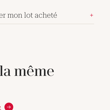
er mon lot acheté
 la même
e