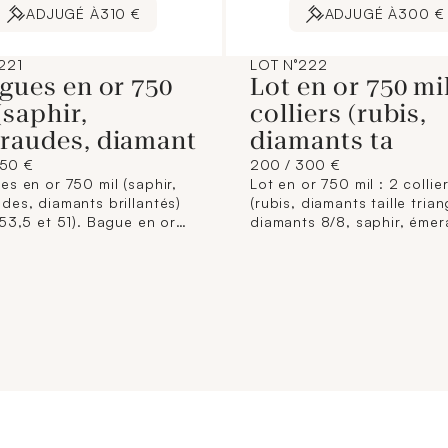
ADJUGÉ À
310 €
ADJUGÉ À
300 €
221
LOT N°222
gues en or 750
Lot en or 750 mil
(saphir,
colliers (rubis,
raudes, diamant
diamants ta
250 €
200 / 300 €
es en or 750 mil (saphir,
Lot en or 750 mil : 2 collie
des, diamants brillantés)
(rubis, diamants taille trian
 53,5 et 51). Bague en or
diamants 8/8, saphir, émer
l (opale, émeraudes,
bague (TDD : 52) (diamant
ines), (TDD : 54). 8,8 g.
brillantés, rubis, saphir,
émeraude), paire de bouto
d'oreilles (saphirs, rubis). 8