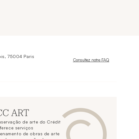
is, 75004 Paris
Nouvelle fenêtre
Consultez notre FAQ
 CC ART
nservação de arte do Crédit
oferece serviços
zenamento de obras de arte