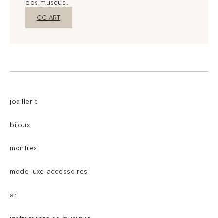
dos museus.
Nova janelaDescubra o
CC ART
joaillerie
bijoux
montres
mode luxe accessoires
art
instruments de musique