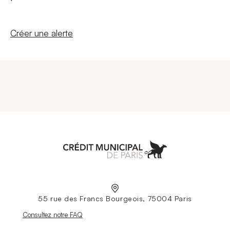
Nouvelle fenêtre
Créer une alerte
Aller à l'accueil
55 rue des Francs Bourgeois, 75004 Paris
Nouvelle fenêtre
Consultez notre FAQ