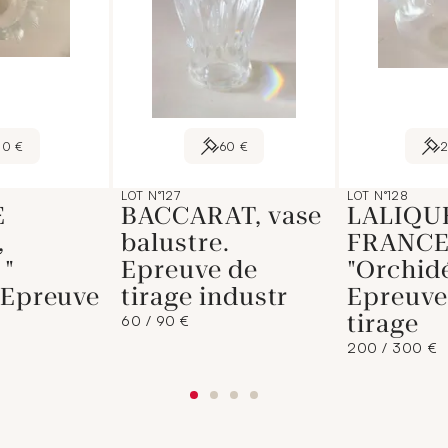
10 €
60 €
LOT N°127
LOT N°128
E
BACCARAT, vase
LALIQU
,
balustre.
FRANCE,
 "
Epreuve de
"Orchidé
 Epreuve
tirage industr
Epreuve
tirage
60 / 90 €
200 / 300 €