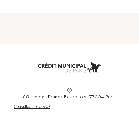
Aller à l'accueil
55 rue des Francs Bourgeois, 75004 Paris
Nouvelle fenêtre
Consultez notre FAQ