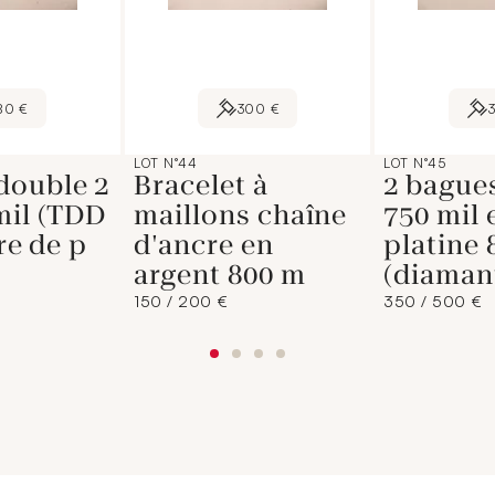
80 €
300 €
LOT N°44
LOT N°45
double 2
Bracelet à
2 bagues
mil (TDD
maillons chaîne
750 mil 
ire de p
d'ancre en
platine 
argent 800 m
(diaman
150 / 200 €
350 / 500 €