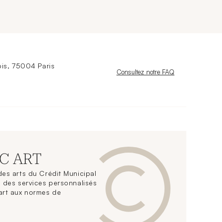
is, 75004 Paris
Nouvelle fenêtre
Consultez notre FAQ
CC ART
es arts du Crédit Municipal
 des services personnalisés
art aux normes de