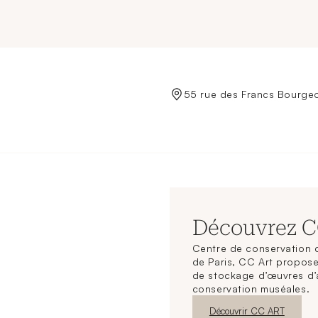
de Crédit Municipal de Paris
55 rue des Francs Bourgeo
Découvrez 
Centre de conservation d
de Paris, CC Art propose
de stockage d’œuvres d’
conservation muséales.
Nouvelle fenêtre
Découvrir CC ART