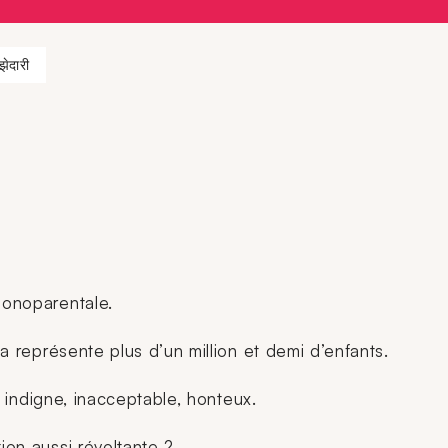
झेदारी
monoparentale.
la représente plus d’un million et demi d’enfants.
ît indigne, inacceptable, honteux.
ion aussi révoltante ?