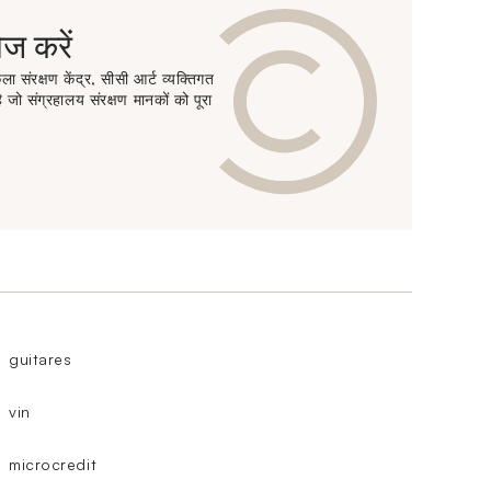
 करें
ा संरक्षण केंद्र, सीसी आर्ट व्यक्तिगत
 जो संग्रहालय संरक्षण मानकों को पूरा
guitares
vin
microcredit