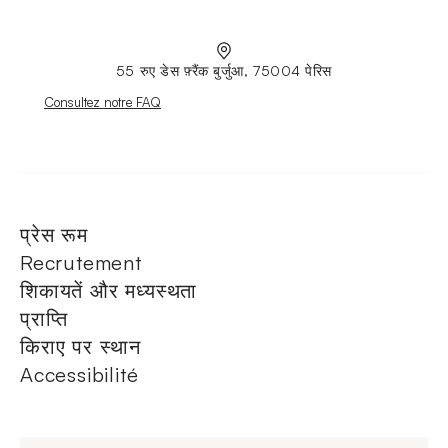
55 रुए डेस फ़्रैंक बुर्जुआ, 75004 पेरिस
Nouvelle fenêtre
Consultez notre FAQ
प्रेस रूम
Recrutement
शिकायतें और मध्यस्थता
प्राप्ति
किराए पर स्थान
Accessibilité