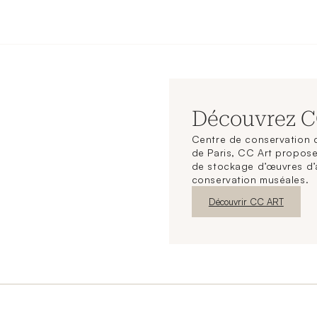
Découvrez 
Centre de conservation d
de Paris, CC Art propose
de stockage d’œuvres d’
conservation muséales.
Nouvelle fenêtre
Découvrir CC ART