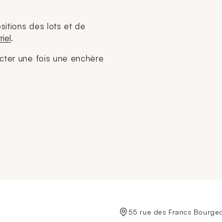
sitions des lots et de
riel
.
acter une fois une enchère
de Crédit Municipal de Paris
55 rue des Francs Bourgeo