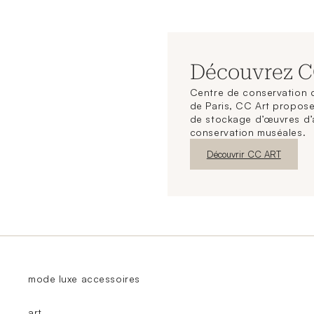
Découvrez 
Centre de conservation d
de Paris, CC Art propose
de stockage d’œuvres d’
conservation muséales.
Nouvelle fenêtre
Découvrir CC ART
mode luxe accessoires
art