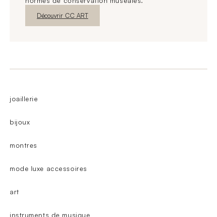
normes de conservation muséales.
Nouvelle fenêtre
Découvrir CC ART
joaillerie
bijoux
montres
mode luxe accessoires
art
instruments de musique