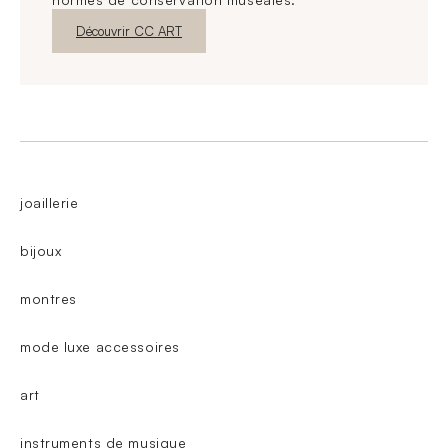
Nouvelle fenêtre
Découvrir CC ART
joaillerie
bijoux
montres
mode luxe accessoires
art
instruments de musique