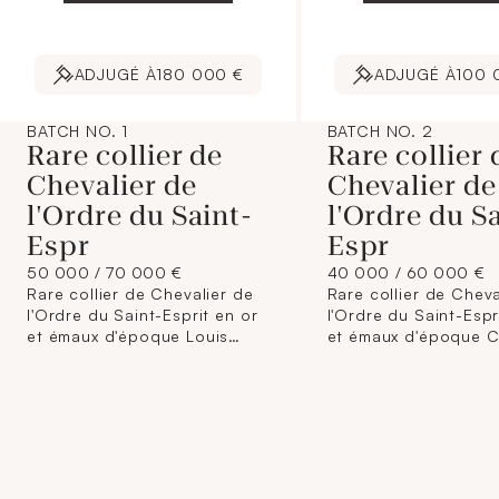
ADJUGÉ À
180 000 €
ADJUGÉ À
100 
BATCH NO. 1
BATCH NO. 2
Rare collier de
Rare collier 
Chevalier de
Chevalier de
l'Ordre du Saint-
l'Ordre du S
Espr
Espr
50 000 / 70 000 €
40 000 / 60 000 €
Rare collier de Chevalier de
Rare collier de Cheva
l'Ordre du Saint-Esprit en or
l'Ordre du Saint-Espr
et émaux d'époque Louis
et émaux d'époque C
XVIII, dans son écrin. Par
X, dans son écrin Pa
Étienne Hippolyte COUDRAY
Charles CAHIER (1772
(1761-1833), Paris,1814-1824.
Paris, circa 1825. Le collier
Le collier est constitué de 29
est constitué de 29 
maillons carrés à trois motifs
carrés à trois motifs 
alternés : unifaces, en or 750
: unifaces, en or 750
millièmes découpé, ajouré,
millièmes découpé, a