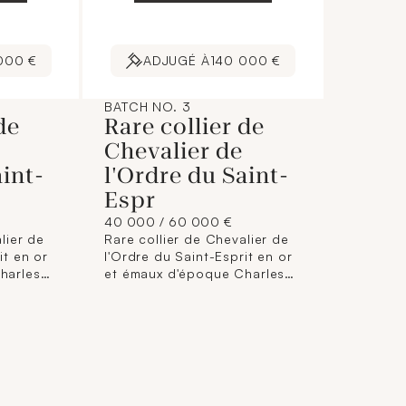
000 €
ADJUGÉ À
140 000 €
BATCH NO. 3
de
Rare collier de
Chevalier de
aint-
l'Ordre du Saint-
Espr
40 000 / 60 000 €
lier de
Rare collier de Chevalier de
it en or
l'Ordre du Saint-Esprit en or
harles
et émaux d'époque Charles
r Jean-
X, dans son écrin par Jean-
-1857),
Charles CAHIER (1772-1857),
Paris, circa 1825. Le collier
maillons
est constitué de 29 maillons
alternés
carrés à trois motifs alternés
: unifaces, en or 750
jouré,
millièmes découpé, ajouré,