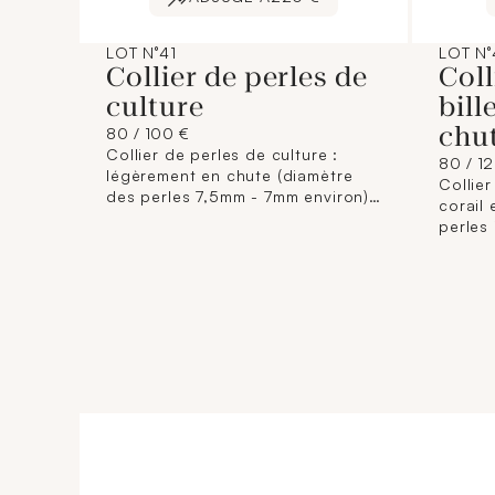
LOT N°41
LOT N°
Collier de perles de
Coll
culture
bill
chut
80 / 100 €
Collier de perles de culture :
80 / 1
légèrement en chute (diamètre
Collier
des perles 7,5mm - 7mm environ)
corail
(Longueur : 47 cm environ),
perles
fermoir cliquet en or jaune. Poids
6,8mm - 
brut : 32,3g.
en or j
perles 
28,6g