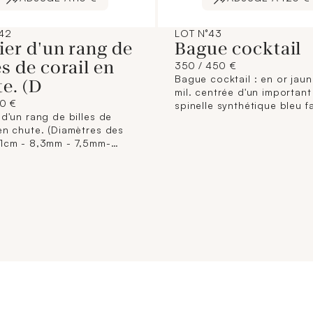
42
LOT N°43
ier d'un rang de
Bague cocktail
es de corail en
350 / 450 €
Bague cocktail : en or jau
e. (D
mil. centrée d'un important
20 €
spinelle synthétique bleu f
 d'un rang de billes de
(2,3cm x 1,8cm environ), se
 en chute. (Diamètres des
griffe. Poids brut : 10g
 1cm - 8,3mm - 7,5mm-
5,1mm environ). Fermoir
aune 750 mil. (Accidents -
à renfiler). Poids brut :