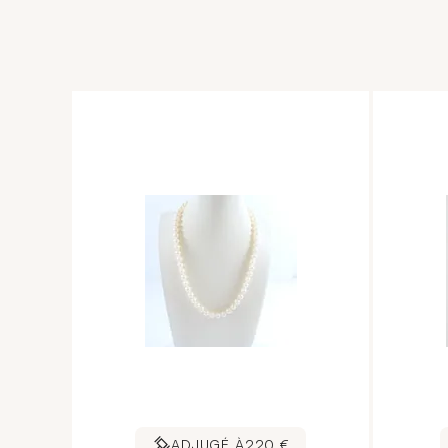
ADJUGÉ À
220 €