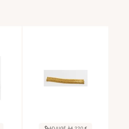
ADJUGÉ À
4 220 €