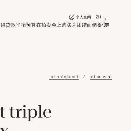
'Choisir une lan
新窗口
La langue coura
ZH
个人空间
获得贷款
平衡预算
在拍卖会上购买
为团结而储蓄
打开搜索栏
lot précédent
lot suivant
t triple