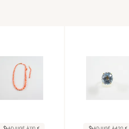
ADJUGÉ À
110 €
ADJUGÉ À
420 €