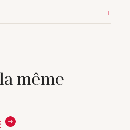
 la même
e