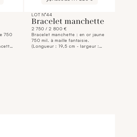
LOT N°44
Bracelet manchette
2 750 / 2 800 €
ne 750
Bracelet manchette : en or jaune
750 mil. à maille fantaisie.
acetté
(Longueur : 19,5 cm - largeur :
rti
2,5 cm environ). Système de
fermeture accidenté, à revoir.
Travail français. Poids : 50g