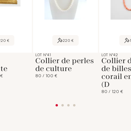
220 €
220 €
LOT N°41
LOT N°42
Collier de perles
Collier 
te
de culture
de bille
corail e
 €
80 / 100 €
(D
80 / 120 €