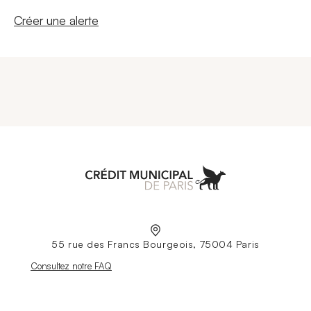
Nouvelle fenêtre
Créer une alerte
Aller à l'accueil
55 rue des Francs Bourgeois, 75004 Paris
Nouvelle fenêtre
Consultez notre FAQ