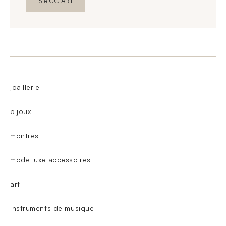
Neues FensterEntdecken
Sie CC ART
joaillerie
bijoux
montres
mode luxe accessoires
art
instruments de musique