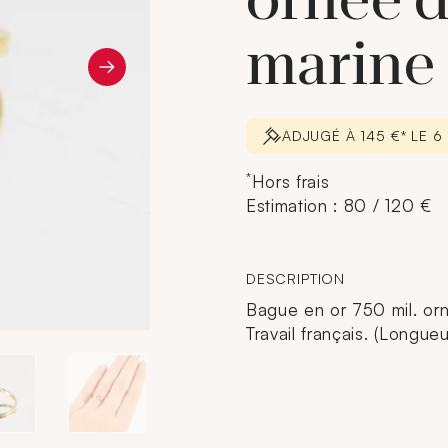
ornée d
marine
ADJUGÉ À 145 €* LE 
*
Hors frais
Estimation : 80 / 120 €
DESCRIPTION
Bague en or 750 mil. orn
Travail français. (Longueu