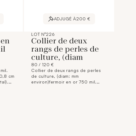
ADJUGÉ À
200 €
LOT N°226
 en
Collier de deux
il
rangs de perles de
culture, (diam
80 / 120 €
mil.
Collier de deux rangs de perles
x 0,8 cm
de culture, (diam: mm
al).
environ)fermoir en or 750 mil.
(Chaînette de sécurité sans
fermoir) (Longueur: 40 cm
environ). 47 g. brut.