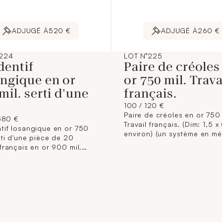
ADJUGÉ À
520 €
ADJUGÉ À
260 €
°224
LOT N°225
dentif
Paire de créoles
angique en or
or 750 mil. Trava
mil. serti d'une
français.
100 / 120 €
Paire de créoles en or 750 
380 €
Travail français. (Dim: 1,5 
tif losangique en or 750
environ) (un système en mét
rti d'une pièce de 20
2,6 g. brut.
français en or 900 mil.
 français. (Longueur : 4 x
environ). 8,4 g.