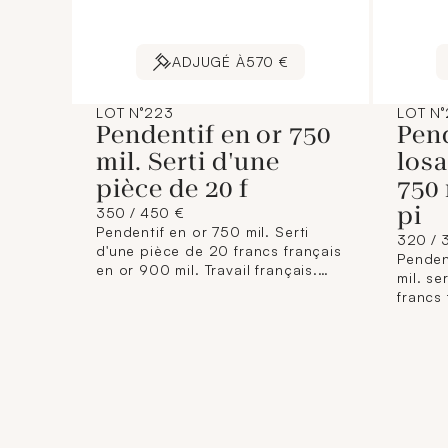
ADJUGÉ À
570 €
LOT N°223
LOT N
Pendentif en or 750
Pen
mil. Serti d'une
los
pièce de 20 f
750 
pi
350 / 450 €
Pendentif en or 750 mil. Serti
320 / 
d'une pièce de 20 francs français
Penden
en or 900 mil. Travail français.
mil. se
(Dim: 4,5 x 3,3 cm environ). 9,9 g.
francs 
Travail
3,3 cm 