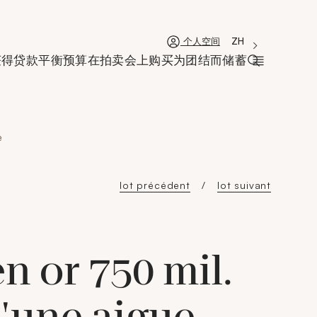
'Choisir une lan
新窗口
La langue coura
ZH
个人空间
获得贷款
平衡预算
在拍卖会上购买
为团结而储蓄
打开搜索栏
e
lot précédent
lot suivant
n or 750 mil.