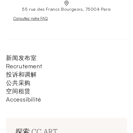
55 rue des Francs Bourgeois, 75004 Paris
Nouvelle fenêtre
Consultez notre FAQ
新闻发布室
Recrutement
投诉和调解
公共采购
空间租赁
Accessibilité
探索 CC ART