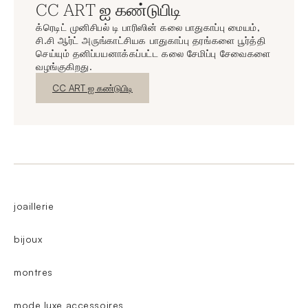
CC ART ஐ கண்டுபிடி
க்ரெடிட் முனிசிபல் டி பாரிஸின் கலை பாதுகாப்பு மையம்,
சி.சி ஆர்ட் அருங்காட்சியக பாதுகாப்பு தரங்களை பூர்த்தி
செய்யும் தனிப்பயனாக்கப்பட்ட கலை சேமிப்பு சேவைகளை
வழங்குகிறது.
புதிய சாளரம்
CC ART ஐ கண்டுபிடி
joaillerie
bijoux
montres
mode luxe accessoires