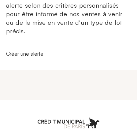
alerte selon des critères personnalisés
pour être informé de nos ventes à venir
ou de la mise en vente d'un type de lot
précis.
Nouvelle fenêtre
Créer une alerte
Aller à l'accueil