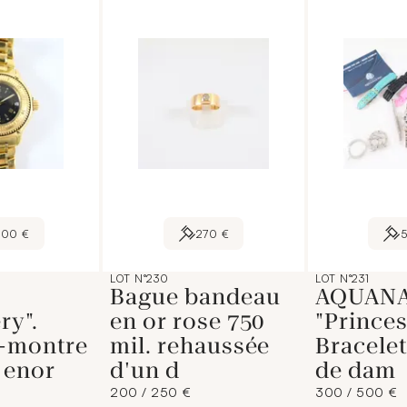
100 €
270 €
LOT N°230
LOT N°231
Bague bandeau
AQUANA
ry".
en or rose 750
"Princes
t-montre
mil. rehaussée
Bracele
 enor
d'un d
de dam
200 / 250 €
300 / 500 €