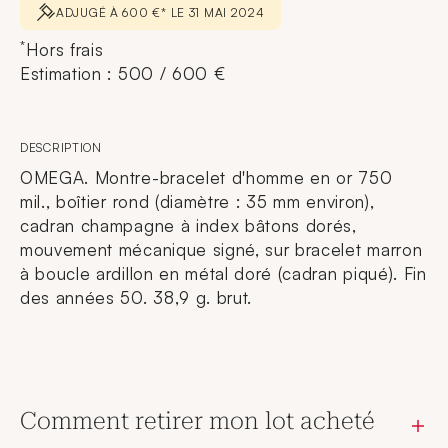
ADJUGÉ À 600 €* LE 31 MAI 2024
*
Hors frais
Estimation : 500 / 600 €
DESCRIPTION
OMEGA. Montre-bracelet d'homme en or 750
mil., boîtier rond (diamètre : 35 mm environ),
cadran champagne à index bâtons dorés,
mouvement mécanique signé, sur bracelet marron
à boucle ardillon en métal doré (cadran piqué). Fin
des années 50. 38,9 g. brut.
Comment retirer mon lot acheté