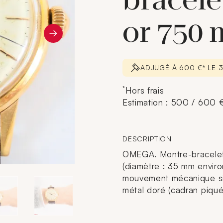
bracel
or 750 m
ADJUGÉ À 600 €* LE 3
*
Hors frais
Estimation : 500 / 600 
DESCRIPTION
OMEGA. Montre-bracelet 
(diamètre : 35 mm envir
mouvement mécanique sig
métal doré (cadran piqué