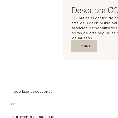
Descubra C
CC Art es el centro de 
arte del Crédit Municipal
servicios personalizado
obras de arte según las
los museos.
Nueva ventanaDescubrir
CC ART
mode luxe accessoires
art
instruments de musique