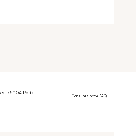
is, 75004 París
Nouvelle fenêtre
Consultez notre FAQ