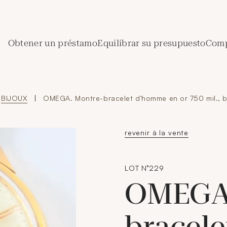
de Crédit Municipal de Paris
Obtener un préstamo
Equilibrar su presupuesto
Comp
BIJOUX
|
OMEGA. Montre-bracelet d'homme en or 750 mil., b
revenir à la vente
LOT N°229
OMEGA.