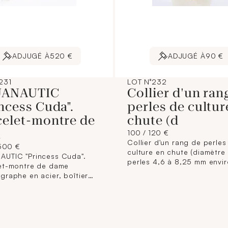
ADJUGÉ À
520 €
ADJUGÉ À
90 €
231
LOT N°232
ANAUTIC
Collier d'un ran
ncess Cuda".
perles de cultur
celet-montre de
chute (d
m
100 / 120 €
Collier d'un rang de perles
500 €
culture en chute (diamètre
UTIC "Princess Cuda".
perles 4,6 à 8,25 mm envir
et-montre de dame
avec fermoir en or gris 750 mil
graphe en acier, boîtier
orné d'une petite perle de 
mètre : 34 mm environ)
(longueur : 52,5 cm). 23,6 
rille de protection, cadran
brut.
 3 compteurs, guichet
à 4H, la lunette et la grille
 de diamants brillantés,