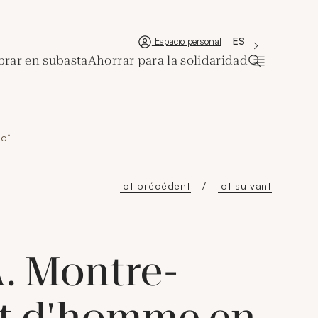
'Choisir une lan
Nueva ventana
La langue couran
ES
Espacio personal
rar en subasta
Ahorrar para la solidaridad
Abrir la ba
oî
lot précédent
lot suivant
 Montre-