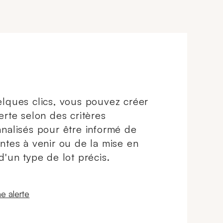
(longueur : 17 cm environ). 107,3
g. brut.
lques clics, vous pouvez créer
erte selon des critères
nalisés pour être informé de
ntes à venir ou de la mise en
d'un type de lot précis.
 fenêtre
e alerte