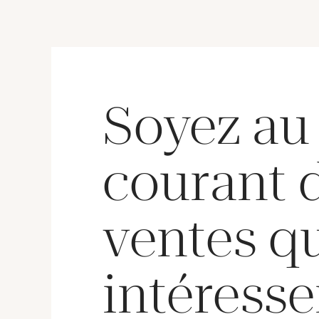
mouvem
en aci
papillo
cm env
3 mail
tournev
notice.
Soyez au
remont
courant 
ventes q
intéresse