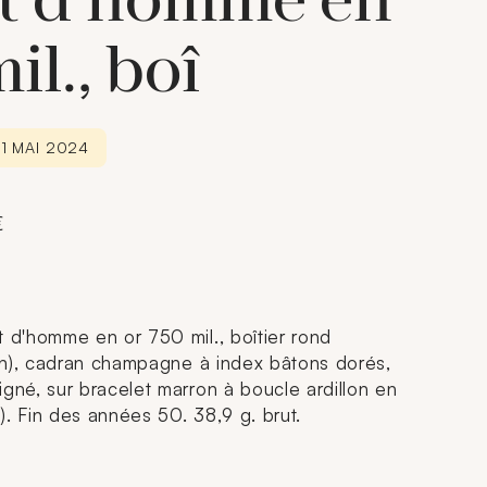
et d'homme en
il., boî
1 MAI 2024
€
d'homme en or 750 mil., boîtier rond
on), cadran champagne à index bâtons dorés,
né, sur bracelet marron à boucle ardillon en
). Fin des années 50. 38,9 g. brut.