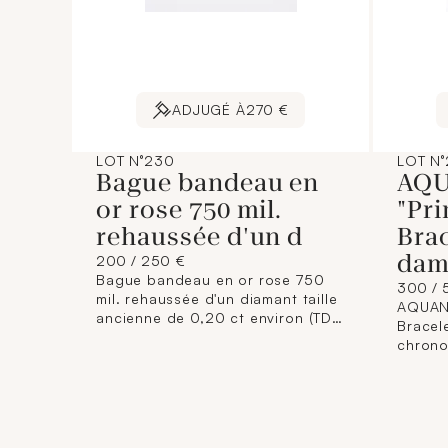
ADJUGÉ À
270 €
LOT N°230
LOT N°
Bague bandeau en
AQU
or rose 750 mil.
"Pri
rehaussée d'un d
Bra
da
200 / 250 €
Bague bandeau en or rose 750
300 / 
mil. rehaussée d'un diamant taille
AQUANA
ancienne de 0,20 ct environ (TDD
Bracel
: 54) (usures). 5;8 g. brut.
chrono
rond (dia
avec g
noir à
dateur 
serties