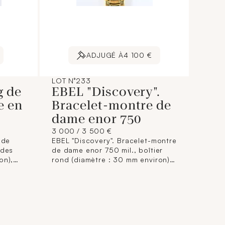
ADJUGÉ À
4 100 €
LOT N°233
g de
EBEL "Discovery".
e en
Bracelet-montre de
dame enor 750
3 000 / 3 500 €
 de
EBEL "Discovery". Bracelet-montre
 des
de dame enor 750 mil., boîtier
on),
rond (diamètre : 30 mm environ),
.
lunette tournante graduée,
culture
cadran anthracite à chiffres
g.
romains appliqués dorés, guichet
dateur à 3H, mouvement à quartz,
sur bracelet articulé à
boucledéployante en or 750 mil.