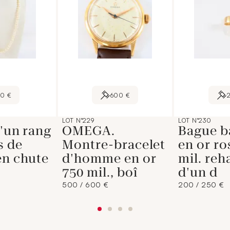
90 €
600 €
LOT N°229
LOT N°230
d'un rang
OMEGA.
Bague b
s de
Montre-bracelet
en or ro
en chute
d'homme en or
mil. reh
750 mil., boî
d'un d
500 / 600 €
200 / 250 €