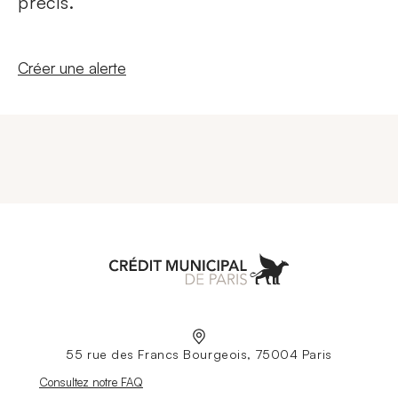
précis.
Nouvelle fenêtre
Créer une alerte
Aller à l'accueil
55 rue des Francs Bourgeois, 75004 Paris
Nouvelle fenêtre
Consultez notre FAQ