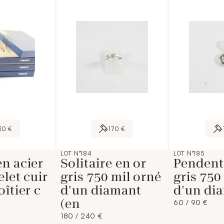
30 €
170 €
LOT N°184
LOT N°185
n acier
Solitaire en or
Pendenti
elet cuir
gris 750 mil orné
gris 750
oîtier c
d'un diamant
d'un di
(en
60 / 90 €
180 / 240 €