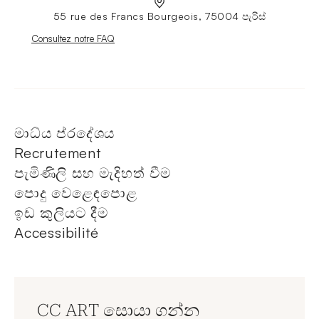
55 rue des Francs Bourgeois, 75004 පැරිස්
Nouvelle fenêtre
Consultez notre FAQ
මාධ්ය ප්රදේශය
Recrutement
පැමිණිලි සහ මැදිහත් වීම
පොදු වෙළෙඳපොළ
ඉඩ කුලියට දීම
Accessibilité
CC ART සොයා ගන්න