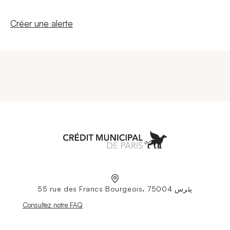
Nouvelle fenêtre
Créer une alerte
Aller à l'accueil
55 rue des Francs Bourgeois، 75004 پئرس
Nouvelle fenêtre
Consultez notre FAQ