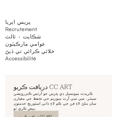
پريس ايريا
Recrutement
شڪايت ۽ ثالث
عوامي مارڪيٽون
خلائي ڪرائي تي ڏيڻ
Accessibilité
دريافت ڪريو CC ART
ڪريڊٽ ميونسپل ڊي پئرس جو آرٽس ڪنزرويشن
سينٽر، سي سي آرٽ ميوزيم جي تحفظ جي معيارن
سان ملڻ لاءِ فن جي ڪم لاءِ ذاتي اسٽوريج خدمتون
پيش ڪري ٿو.
نئين ونڊو
دريافت ڪريو CC ART