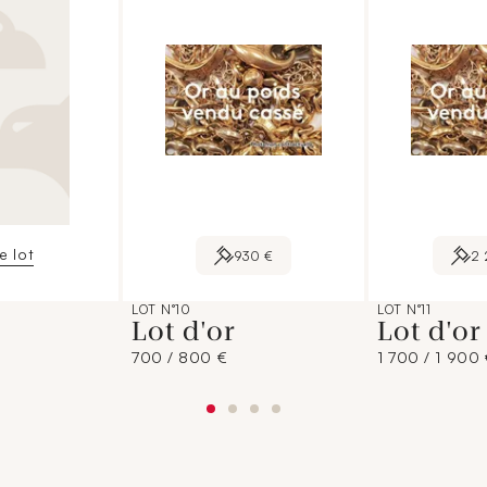
le lot
930 €
2
LOT N°10
LOT N°11
Lot d'or
Lot d'o
700 / 800 €
1 700 / 1 900