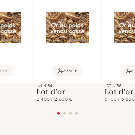
80 €
3 350 €
6
LOT N°55
لاٽ N°54
Lot d'or
Lot d'o
2 400 / 2 800 €
5 100 / 5 800