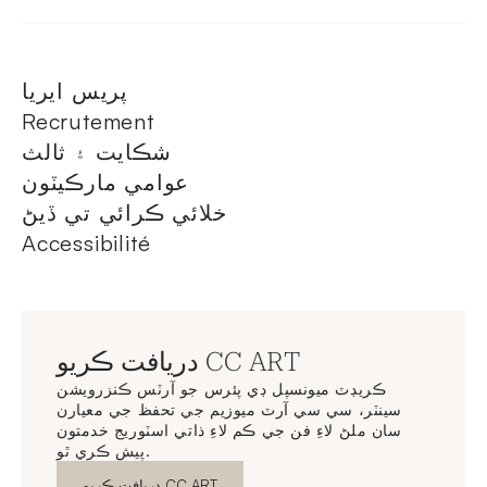
پريس ايريا
Recrutement
شڪايت ۽ ثالث
عوامي مارڪيٽون
خلائي ڪرائي تي ڏيڻ
Accessibilité
دريافت ڪريو CC ART
ڪريڊٽ ميونسپل ڊي پئرس جو آرٽس ڪنزرويشن
سينٽر، سي سي آرٽ ميوزيم جي تحفظ جي معيارن
سان ملڻ لاءِ فن جي ڪم لاءِ ذاتي اسٽوريج خدمتون
پيش ڪري ٿو.
نئين ونڊو
دريافت ڪريو CC ART