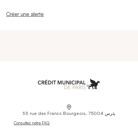
Nouvelle fenêtre
Créer une alerte
Aller à l'accueil
55 rue des Francs Bourgeois، 75004 پئرس
Nouvelle fenêtre
Consultez notre FAQ