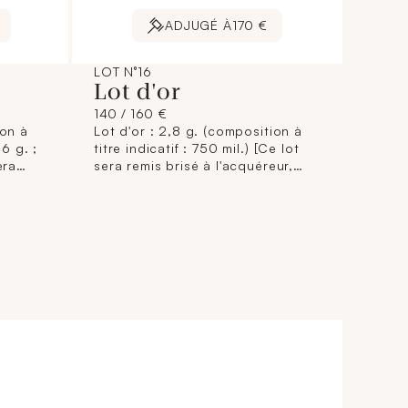
ADJUGÉ À
170 €
LOT N°16
Lot d'or
140 / 160 €
ion à
Lot d'or : 2,8 g. (composition à
,6 g. ;
titre indicatif : 750 mil.) [Ce lot
era
sera remis brisé à l'acquéreur,
conformément aux dispositions
ions
règlementaires applicables et
 et
sans garantie de titre. La
composition de titrage étant
nt
donnée à titre indicatif, elle
e
n'engage pas la responsabilité du
lité du
Crédit Municipal de Paris et des
t des
commissaires-priseurs. L'image
mage
jointe sur internet est une
illustration non contractuelle.]
le.]