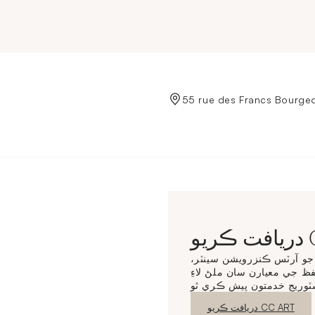
de Crédit Municipal de Paris
CC
و آرٽس ڪنزرويشن سينٽر،
 جي معيارن سان ملڻ لاءِ
نئين ونڊو
دريافت ڪريو CC ART