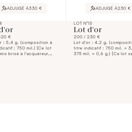
ADJUGÉ À
330 €
ADJUGÉ À
230 €
LOT N°15
لا
d'or
Lot d'or
320 €
200 / 230 €
r : 5,4 g. (composition à
Lot d'or : 4,2 g. (composit
ndicatif : 750 mil.) [Ce lot
titre indicatif : 750 mil. = 3
mis brisé à l'acquéreur,
375 mil. = 0,6 g.) [Ce lot s
mément aux dispositions
remis brisé à l'acquéreur,
entaires applicables et
conformément aux disposit
rantie de titre. La
règlementaires applicables
ition de titrage étant
sans garantie de titre. La
à titre indicatif, elle
composition de titrage éta
ge pas la responsabilité du
donnée à titre indicatif, ell
 Municipal de Paris et des
n'engage pas la responsabi
saires-priseurs. L'image
Crédit Municipal de Paris e
sur internet est une
commissaires-priseurs. L'i
ation non contractuelle.]
jointe sur internet est une
illustration non contractuel