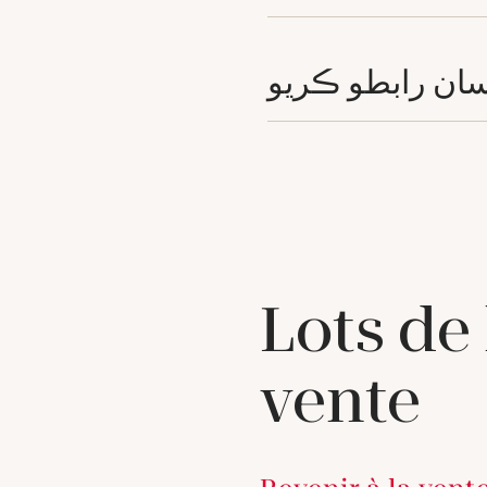
ان رابطو ڪريو
Lots de
vente