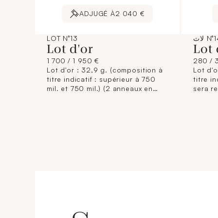
ADJUGÉ À
2 040 €
ٽ N°14
LOT N°13
Lot d'or
Lot 
1 700 / 1 950 €
280 / 
Lot d'or : 32,9 g. (composition à
Lot d'o
titre indicatif : supérieur à 750
titre i
mil. et 750 mil.) (2 anneaux en
sera re
585 mil.) [Ce lot sera remis brisé
confor
à l'acquéreur, conformément aux
règlem
dispositions règlementaires
sans ga
applicables et sans garantie de
compos
titre. La composition de titrage
donnée 
étant donnée à titre indicatif, elle
n'enga
n'engage pas la responsabilité du
Crédit
Crédit Municipal de Paris et des
commis
commissaires-priseurs. L'image
jointe 
jointe sur internet est une
illustr
illustration non contractuelle.]