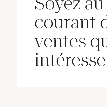
Soyez au
courant 
ventes q
intéresse