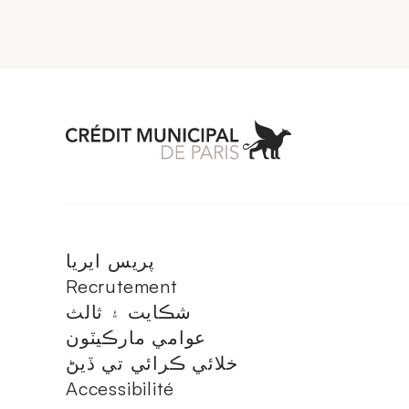
Aller à l'accueil 
پريس ايريا
Recrutement
شڪايت ۽ ثالث
عوامي مارڪيٽون
خلائي ڪرائي تي ڏيڻ
Accessibilité