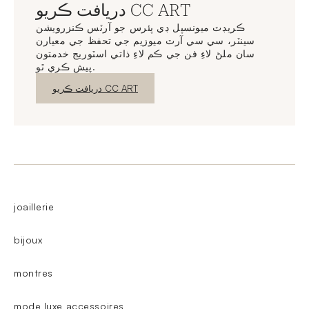
دريافت ڪريو CC ART
ڪريڊٽ ميونسپل ڊي پئرس جو آرٽس ڪنزرويشن
سينٽر، سي سي آرٽ ميوزيم جي تحفظ جي معيارن
سان ملڻ لاءِ فن جي ڪم لاءِ ذاتي اسٽوريج خدمتون
پيش ڪري ٿو.
نئين ونڊو
دريافت ڪريو CC ART
joaillerie
bijoux
montres
mode luxe accessoires