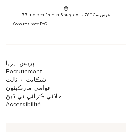
55 rue des Francs Bourgeois، 75004 پئرس
Nouvelle fenêtre
Consultez notre FAQ
پريس ايريا
Recrutement
شڪايت ۽ ثالث
عوامي مارڪيٽون
خلائي ڪرائي تي ڏيڻ
Accessibilité