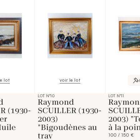
le lot
voir le lot
LOT N°10
LOT N°11
d
Raymond
Raymon
R (1930-
SCUILLER (1930-
SCUILLE
er
2003)
2003) "
Huile
"Bigoudènes au
à la poi
trav
100 / 150 €