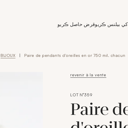
de Crédit Municipal de Paris
کي بيلنس ڪريو
قرض حاصل ڪريو
BIJOUX
|
Paire de pendants d'oreilles en or 750 mil. chacun
revenir à la vente
LOT N°359
Paire d