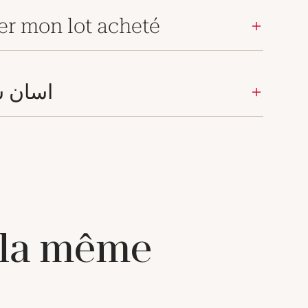
er mon lot acheté
اسان س
 la même