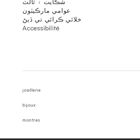
شڪايت ۽ ثالث
عوامي مارڪيٽون
خلائي ڪرائي تي ڏيڻ
Accessibilité
joaillerie
bijoux
montres