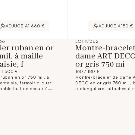
ADJUGÉ À
1 660 €
ADJUGÉ À
150 €
361
LOT N°362
ier ruban en or
Montre-bracelet
mil. à maille
dame ART DECO
aisie, f
or gris 750 mi
/ 1 500 €
160 / 180 €
 ruban en or 750 mil. à
Montre-bracelet de dame 
fantaisie, fermoir cliquet
DECO en or gris 750 mil., b
ouble huit de sécurité.
rectangulaire, attaches à m
 français. (Longueur : 46,5
de gradins sertie de diama
rgeur : 1 cm environ).
8/8, cadran argenté à chif
s déformations). 31,7 g.
arabes pour les heures, c
de fer pour les minutes,
mouvement mécanique, su
bracelet cordon à fermoir 
non d'origine. (Maque le ve
(Dimensions boîtier : 24 x 