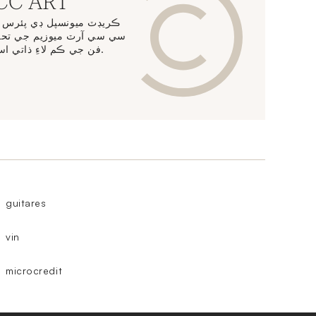
دريافت ڪريو  ART
ڪريڊٽ ميونسپل ڊي پئرس ج
سي سي آرٽ ميوزيم جي تحفظ
فن جي ڪم لاءِ ذاتي اسٽوريج خدمتون پيش ڪري ٿو.
guitares
vin
microcredit