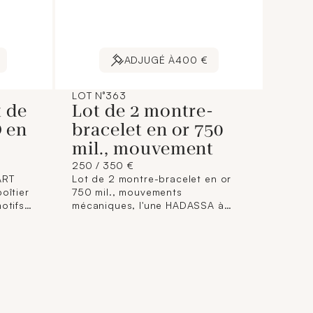
ADJUGÉ À
400 €
LOT N°363
 de
Lot de 2 montre-
 en
bracelet en or 750
mil., mouvement
250 / 350 €
ART
Lot de 2 montre-bracelet en or
oîtier
750 mil., mouvements
otifs
mécaniques, l'une HADASSA à
nts
boîtier rond (diamètre : 22mm)
fres
(verre rayé) et l'autre de forme
hemin
tonneau (Dim.: 19 x 24 mm),
numérotées, sur bracelets cuir à
r
boucle ardillon en métal. (En
métal
l'état, oxydations au cadran).
rre).
Poids total brut : 23 g. brut
11 mm ;