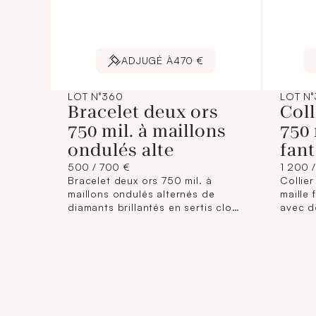
ADJUGÉ À
470 €
LOT N°360
LOT N°
Bracelet deux ors
Coll
750 mil. à maillons
750 
ondulés alte
fant
500 / 700 €
1 200 
Bracelet deux ors 750 mil. à
Collier
maillons ondulés alternés de
maille 
diamants brillantés en sertis clos
avec d
(14 x 0,03 ct), fermoir cliquet
Travail
avec huit de sécurité. (Longueur :
cm ; La
17 cm). (Bracelet cassé au niveau
(Petite
du fermoir à ressouder). 8,7 g.
brut