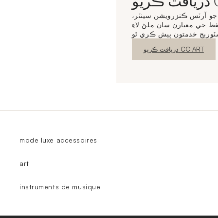
CC
و آرٽس ڪنزرويشن سينٽر،
 جي معيارن سان ملڻ لاءِ
نئين ونڊو
دريافت ڪريو CC ART
mode luxe accessoires
art
instruments de musique