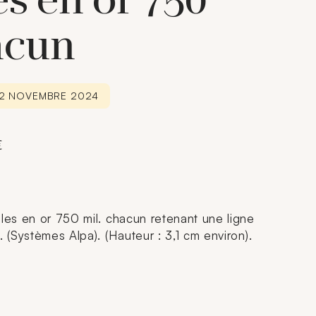
es en or 750
acun
 22 NOVEMBRE 2024
€
lles en or 750 mil. chacun retenant une ligne
. (Systèmes Alpa). (Hauteur : 3,1 cm environ).