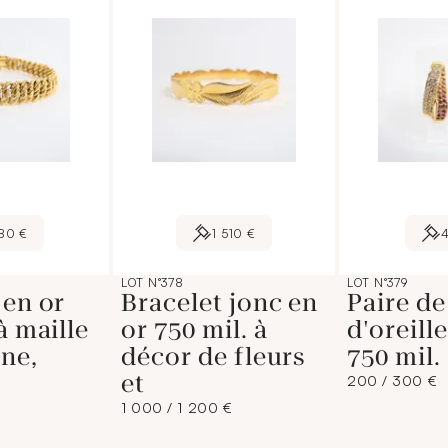
80 €
1 510 €
LOT N°378
LOT N°379
 en or
Bracelet jonc en
Paire de
à maille
or 750 mil. à
d'oreill
ne,
décor de fleurs
750 mil.
et
200 / 300 €
1 000 / 1 200 €