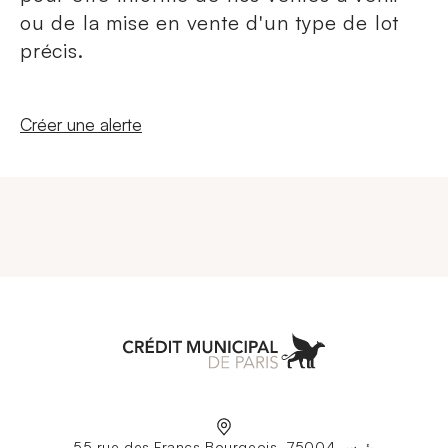
ou de la mise en vente d'un type de lot
précis.
Nouvelle fenêtre
Créer une alerte
Aller à l'accueil
55 rue des Francs Bourgeois، 75004 پئرس