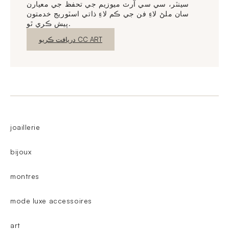
سينٽر، سي سي آرٽ ميوزيم جي تحفظ جي معيارن
سان ملڻ لاءِ فن جي ڪم لاءِ ذاتي اسٽوريج خدمتون
پيش ڪري ٿو.
نئين ونڊو
دريافت ڪريو CC ART
joaillerie
bijoux
montres
mode luxe accessoires
art