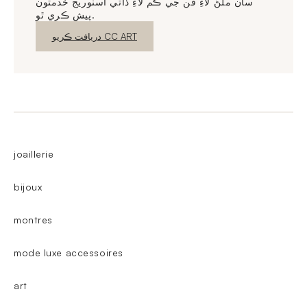
سان ملڻ لاءِ فن جي ڪم لاءِ ذاتي اسٽوريج خدمتون
پيش ڪري ٿو.
نئين ونڊو
دريافت ڪريو CC ART
joaillerie
bijoux
montres
mode luxe accessoires
art