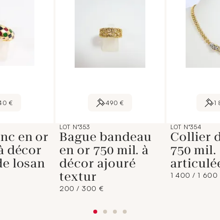
40 €
490 €
1
LOT N°353
LOT N°354
nc en or
Bague bandeau
Collier 
 à décor
en or 750 mil. à
750 mil.
de losan
décor ajouré
articulé
textur
1 400 / 1 600
200 / 300 €