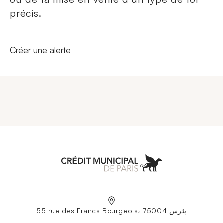
précis.
Nouvelle fenêtre
Créer une alerte
Aller à l'accueil
55 rue des Francs Bourgeois، 75004 پئرس