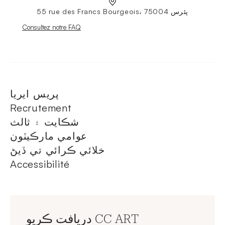
55 rue des Francs Bourgeois، 75004 پئرس
Nouvelle fenêtre
Consultez notre FAQ
پريس ايريا
Recrutement
شڪايت ۽ ثالث
عوامي مارڪيٽون
خلائي ڪرائي تي ڏيڻ
Accessibilité
دريافت ڪريو CC ART