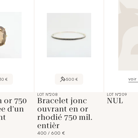
voir 
30 €
500 €
LOT N°208
LOT N°209
 or 750
Bracelet jonc
NUL
ée d'un
ouvrant en or
nt
rhodié 750 mil.
entièr
400 / 600 €