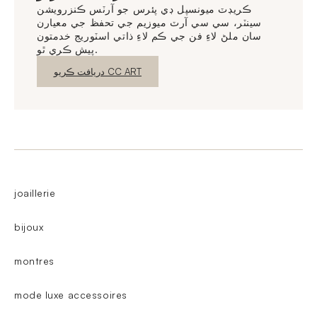
ڪريڊٽ ميونسپل ڊي پئرس جو آرٽس ڪنزرويشن
سينٽر، سي سي آرٽ ميوزيم جي تحفظ جي معيارن
سان ملڻ لاءِ فن جي ڪم لاءِ ذاتي اسٽوريج خدمتون
پيش ڪري ٿو.
نئين ونڊو
دريافت ڪريو CC ART
joaillerie
bijoux
montres
mode luxe accessoires