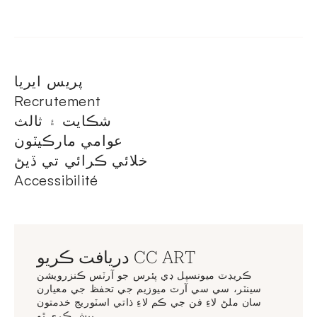
پريس ايريا
Recrutement
شڪايت ۽ ثالث
عوامي مارڪيٽون
خلائي ڪرائي تي ڏيڻ
Accessibilité
دريافت ڪريو CC ART
ڪريڊٽ ميونسپل ڊي پئرس جو آرٽس ڪنزرويشن
سينٽر، سي سي آرٽ ميوزيم جي تحفظ جي معيارن
سان ملڻ لاءِ فن جي ڪم لاءِ ذاتي اسٽوريج خدمتون
پيش ڪري ٿو.