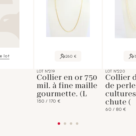
le lot
260 €
LOT N°219
LOT N°220
Collier en or 750
Collier 
mil. à fine maille
de perle
gourmette. (L
cultures
chute (
150 / 170 €
60 / 80 €