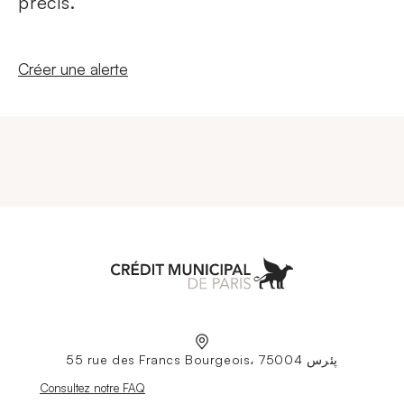
précis.
Nouvelle fenêtre
Créer une alerte
Aller à l'accueil
55 rue des Francs Bourgeois، 75004 پئرس
Nouvelle fenêtre
Consultez notre FAQ