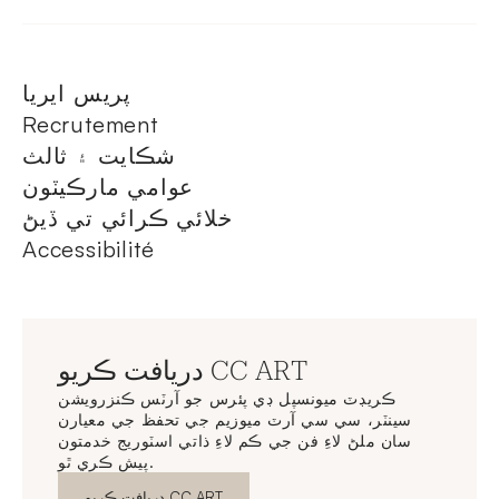
پريس ايريا
Recrutement
شڪايت ۽ ثالث
عوامي مارڪيٽون
خلائي ڪرائي تي ڏيڻ
Accessibilité
دريافت ڪريو CC ART
ڪريڊٽ ميونسپل ڊي پئرس جو آرٽس ڪنزرويشن
سينٽر، سي سي آرٽ ميوزيم جي تحفظ جي معيارن
سان ملڻ لاءِ فن جي ڪم لاءِ ذاتي اسٽوريج خدمتون
پيش ڪري ٿو.
نئين ونڊو
دريافت ڪريو CC ART