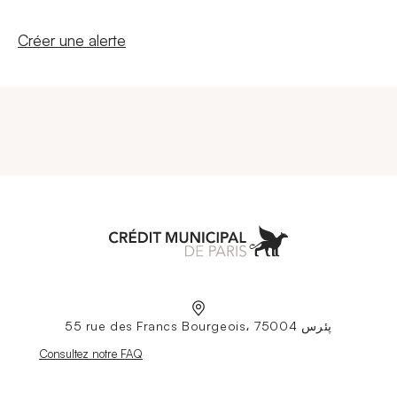
Nouvelle fenêtre
Créer une alerte
Aller à l'accueil
55 rue des Francs Bourgeois، 75004 پئرس
Nouvelle fenêtre
Consultez notre FAQ