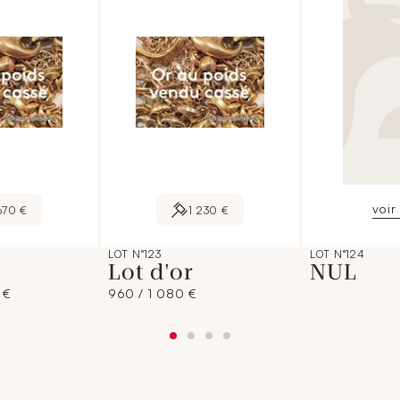
voir 
670 €
1 230 €
LOT N°123
LOT N°124
Lot d'or
NUL
 €
960 / 1 080 €