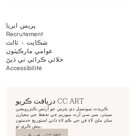
پريس ايريا
Recrutement
شڪايت ۽ ثالث
عوامي مارڪيٽون
خلائي ڪرائي تي ڏيڻ
Accessibilité
دريافت ڪريو CC ART
ڪريڊٽ ميونسپل ڊي پئرس جو آرٽس ڪنزرويشن
سينٽر، سي سي آرٽ ميوزيم جي تحفظ جي معيارن
سان ملڻ لاءِ فن جي ڪم لاءِ ذاتي اسٽوريج خدمتون
پيش ڪري ٿو.
نئين ونڊو
دريافت ڪريو CC ART