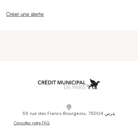
Nouvelle fenêtre
Créer une alerte
Aller à l'accueil
55 rue des Francs Bourgeois، 75004 پئرس
Nouvelle fenêtre
Consultez notre FAQ