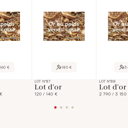
060 €
180 €
3
LOT N°87
LOT N°88
Lot d'or
Lot d'o
 €
120 / 140 €
2 790 / 3 150