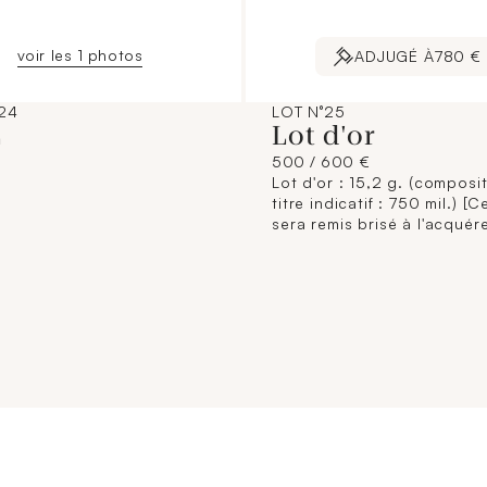
voir les 1 photos
ADJUGÉ À
780 €
24
LOT N°25
L
Lot d'or
500 / 600 €
Lot d'or : 15,2 g. (composi
titre indicatif : 750 mil.) [C
sera remis brisé à l'acquére
conformément aux disposit
règlementaires applicables
sans garantie de titre. La
composition de titrage éta
donnée à titre indicatif, ell
n'engage pas la responsabi
Crédit Municipal de Paris e
commissaires-priseurs. L'i
jointe sur internet est une
illustration non contractuel