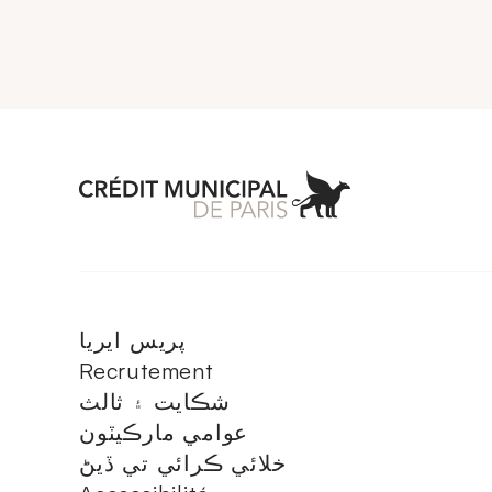
Aller à l'accueil 
پريس ايريا
Recrutement
شڪايت ۽ ثالث
عوامي مارڪيٽون
خلائي ڪرائي تي ڏيڻ