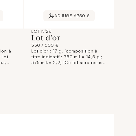
ADJUGÉ À
750 €
LOT N°26
Lot d'or
550 / 600 €
tion à
Lot d'or : 17 g. (composition à
e lot
titre indicatif : 750 mil.= 14,5 g.;
ur,
375 mil.= 2,2) [Ce lot sera remis
ions
brisé à l'acquéreur, conformément
 et
aux dispositions règlementaires
applicables et sans garantie de
nt
titre. La composition de titrage
e
étant donnée à titre indicatif, elle
lité du
n'engage pas la responsabilité du
t des
Crédit Municipal de Paris et des
mage
commissaires-priseurs. L'image
jointe sur internet est une
le.]
illustration non contractuelle.]