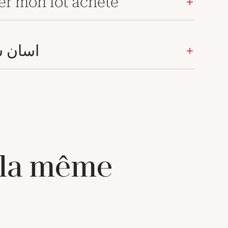
er mon lot acheté
اسان س
 la même