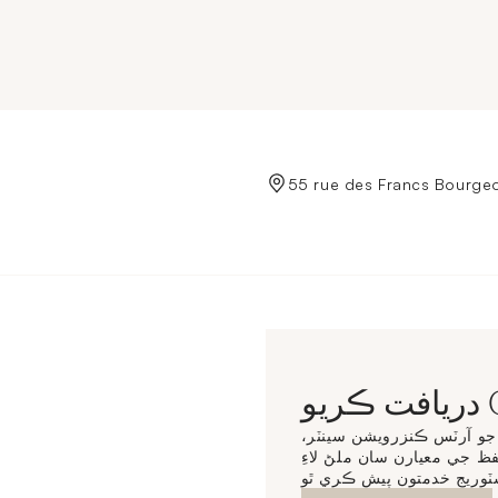
de Crédit Municipal de Paris
CC
و آرٽس ڪنزرويشن سينٽر،
 جي معيارن سان ملڻ لاءِ