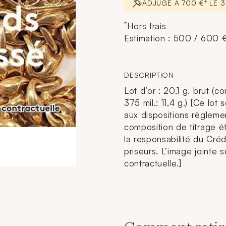
ADJUGÉ À 700 €* LE 
*
Hors frais
Estimation : 500 / 600 
DESCRIPTION
Lot d’or : 20,1 g. brut (co
375 mil.: 11,4 g.) [Ce lo
aux dispositions règlemen
composition de titrage ét
la responsabilité du Cré
priseurs. L’image jointe s
contractuelle.]