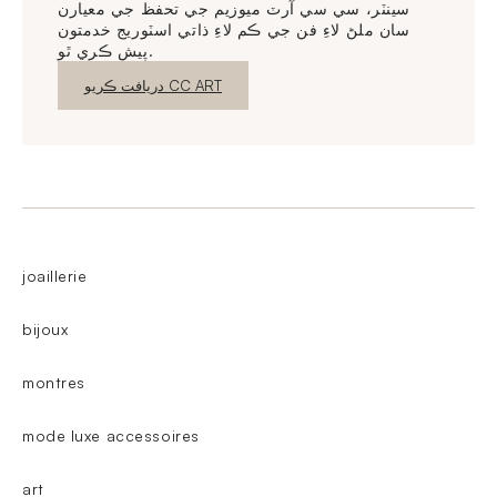
سينٽر، سي سي آرٽ ميوزيم جي تحفظ جي معيارن
سان ملڻ لاءِ فن جي ڪم لاءِ ذاتي اسٽوريج خدمتون
پيش ڪري ٿو.
نئين ونڊو
دريافت ڪريو CC ART
joaillerie
bijoux
montres
mode luxe accessoires
art