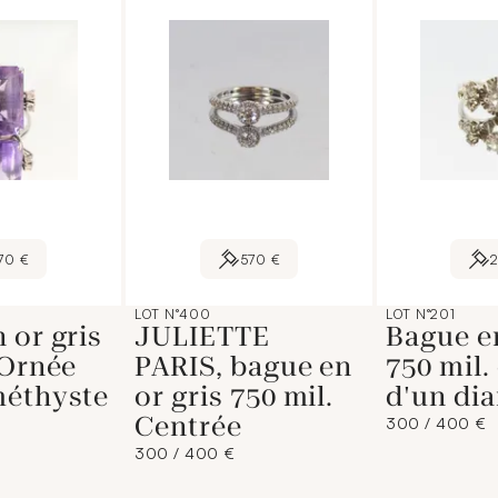
70 €
570 €
LOT N°400
LOT N°201
 or gris
JULIETTE
Bague en
 Ornée
PARIS, bague en
750 mil.
méthyste
or gris 750 mil.
d'un di
Centrée
300 / 400 €
300 / 400 €