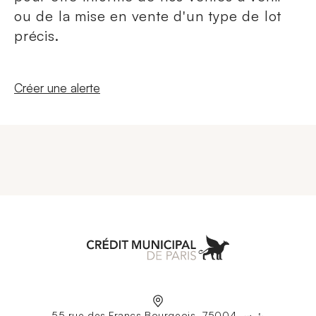
ou de la mise en vente d'un type de lot
précis.
Nouvelle fenêtre
Créer une alerte
Aller à l'accueil
55 rue des Francs Bourgeois، 75004 پئرس