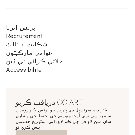
پريس ايريا
Recrutement
شڪايت ۽ ثالث
عوامي مارڪيٽون
خلائي ڪرائي تي ڏيڻ
Accessibilité
دريافت ڪريو CC ART
ڪريڊٽ ميونسپل ڊي پئرس جو آرٽس ڪنزرويشن
سينٽر، سي سي آرٽ ميوزيم جي تحفظ جي معيارن
سان ملڻ لاءِ فن جي ڪم لاءِ ذاتي اسٽوريج خدمتون
پيش ڪري ٿو.