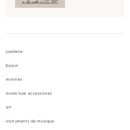
نئين ونڊو
دريافت ڪريو CC ART
joaillerie
bijoux
montres
mode luxe accessoires
art
instruments de musique