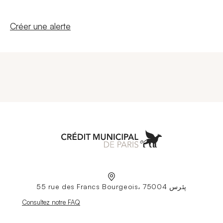
Nouvelle fenêtre
Créer une alerte
Aller à l'accueil
55 rue des Francs Bourgeois، 75004 پئرس
Nouvelle fenêtre
Consultez notre FAQ