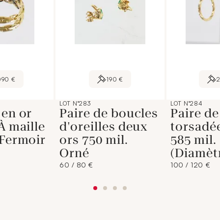
090 €
190 €
LOT N°283
LOT N°284
 en or
Paire de boucles
Paire de
À maille
d'oreilles deux
torsadé
 Fermoir
ors 750 mil.
585 mil.
Orné
(Diamèt
60 / 80 €
100 / 120 €