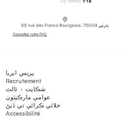
55 rue des Francs Bourgeois، 75004 پئرس
Nouvelle fenêtre
Consultez notre FAQ
پريس ايريا
Recrutement
شڪايت ۽ ثالث
عوامي مارڪيٽون
خلائي ڪرائي تي ڏيڻ
Accessibilité