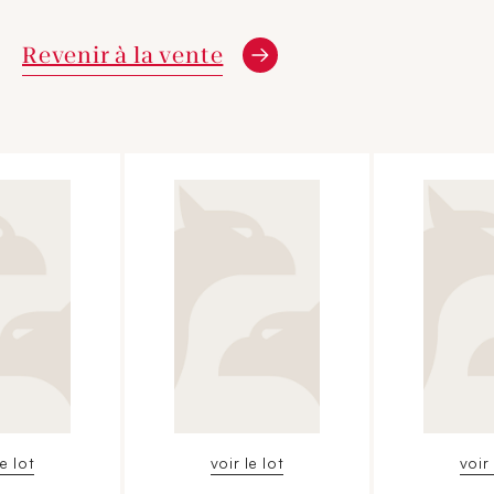
Revenir à la vente
le lot
voir le lot
voir 