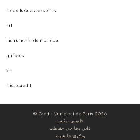
mode luxe accessoires
art
instruments de musique
guitares
vin
microcredit
© Crédit Municipal de Paris 2026
قانوني نوٽيس
ذاتي ڊيٽا جي حفاظت
وڪري جا شرط