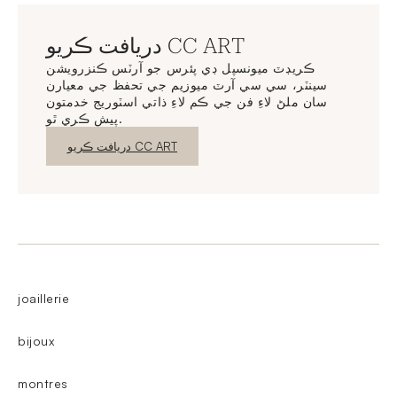
دريافت ڪريو CC ART
ڪريڊٽ ميونسپل ڊي پئرس جو آرٽس ڪنزرويشن
سينٽر، سي سي آرٽ ميوزيم جي تحفظ جي معيارن
سان ملڻ لاءِ فن جي ڪم لاءِ ذاتي اسٽوريج خدمتون
پيش ڪري ٿو.
نئين ونڊو
دريافت ڪريو CC ART
joaillerie
bijoux
montres