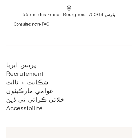
55 rue des Francs Bourgeois، 75004 پئرس
Nouvelle fenêtre
Consultez notre FAQ
پريس ايريا
Recrutement
شڪايت ۽ ثالث
عوامي مارڪيٽون
خلائي ڪرائي تي ڏيڻ
Accessibilité