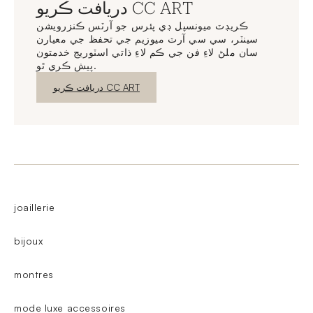
دريافت ڪريو CC ART
ڪريڊٽ ميونسپل ڊي پئرس جو آرٽس ڪنزرويشن
سينٽر، سي سي آرٽ ميوزيم جي تحفظ جي معيارن
سان ملڻ لاءِ فن جي ڪم لاءِ ذاتي اسٽوريج خدمتون
پيش ڪري ٿو.
نئين ونڊو
دريافت ڪريو CC ART
joaillerie
bijoux
montres
mode luxe accessoires