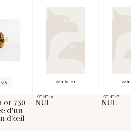
voir le lot
voir 
40 €
LOT N°146
LOT N°147
 or 750
NUL
NUL
ée d'un
n d'œil