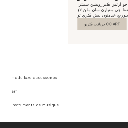
و آرٽس ڪنزرويشن سينٽر،
 جي معيارن سان ملڻ لاءِ
نئين ونڊو
دريافت ڪريو CC ART
mode luxe accessoires
art
instruments de musique