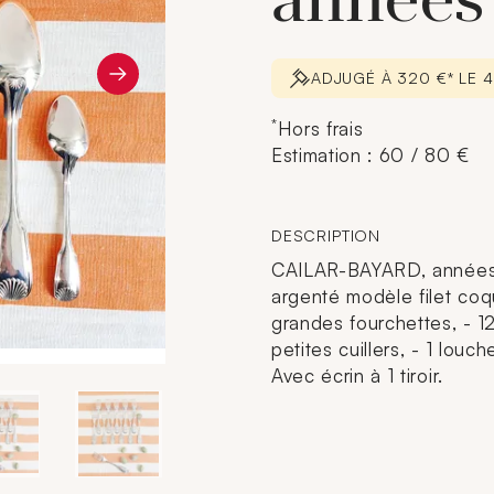
années
ADJUGÉ À 320 €* LE 4
*
Hors frais
Estimation : 60 / 80 €
DESCRIPTION
CAILAR-BAYARD, années
argenté modèle filet coqu
grandes fourchettes, - 12
petites cuillers, - 1 louc
Avec écrin à 1 tiroir.