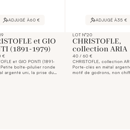
ADJUGÉ À
60 €
ADJUGÉ À
35 €
19
LOT N°20
ISTOFLE et GIO
CHRISTOFLE,
TI (1891-1979)
collection ARIA
0 €
40 / 60 €
OFLE et GIO PONTI (1891-
CHRISTOFLE, collection ARI
 Petite boîte-pilulier ronde
Porte-clés en métal argent
l argenté uni, la prise du
motif de godrons, non chiff
cle à décor d'un cœur
Poinçon et signature de la
. Poinçon de la maison et
maison. Longueur : 18,2 c
ure de GIO PONTI. Diamètre
joint sa boîte d'origine.
m ; hauteur : 3 cm. On y
a boîte d'origine.