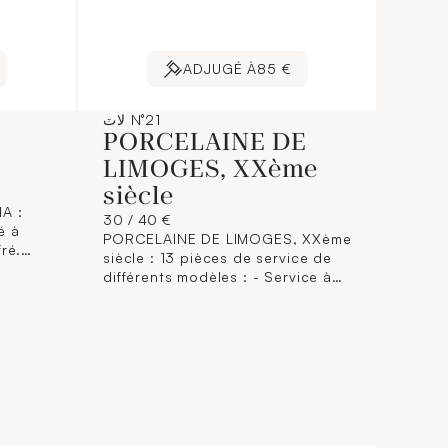
ADJUGÉ À
85 €
لاٽ N°21
PORCELAINE DE
LIMOGES, XXème
siècle
A :
30 / 40 €
é à
PORCELAINE DE LIMOGES, XXème
ré.
siècle : 13 pièces de service de
différents modèles : - Service à
m. On y
poisson comprenant 10 assiettes
et 1 plat ovale en porcelaine
polychrome à décor de poissons
d'eau douce (saumon, truite,
carpe, et brochet), l'aile ornée
d'une frise rocaille dorée.
Marques sous la base. (Diamètres
assiettes : 23 cm, longueur plat :
36,5 cm). (Très légères usures à