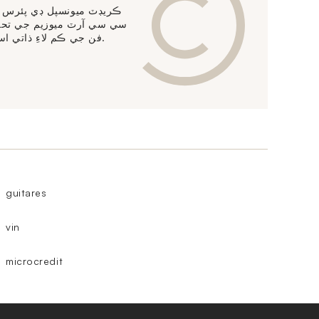
ڪريڊٽ ميونسپل ڊي پئرس ج
سي سي آرٽ ميوزيم جي تحفظ
فن جي ڪم لاءِ ذاتي اسٽوريج خدمتون پيش ڪري ٿو.
guitares
vin
microcredit