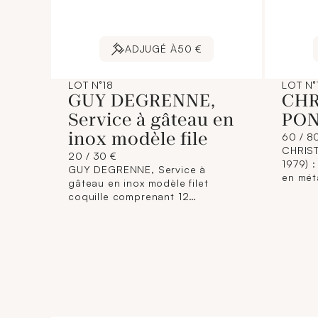
ADJUGÉ À
50 €
LOT N°18
LOT N°
GUY DEGRENNE,
CHR
Service à gâteau en
PON
inox modèle file
60 / 8
CHRIST
20 / 30 €
1979) :
GUY DEGRENNE, Service à
en méta
gâteau en inox modèle filet
couver
coquille comprenant 12
fléché
fourchettes à gâteaux et 1 pelle à
signat
tarte tranchante. Signés.
: 6,4 c
joint s