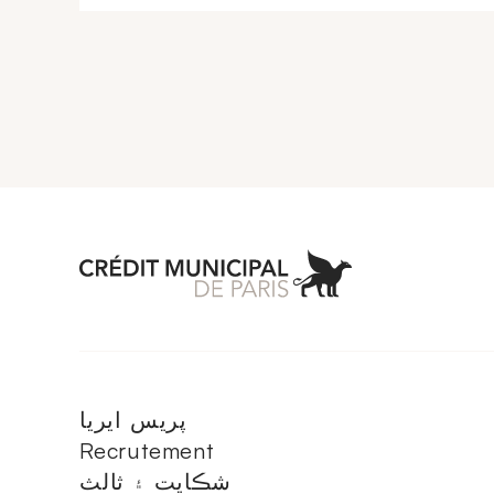
Aller à l'accueil 
پريس ايريا
Recrutement
شڪايت ۽ ثالث