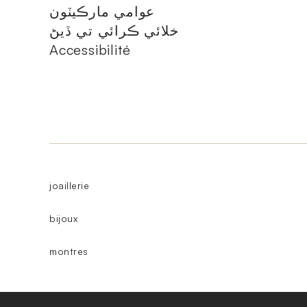
عوامي مارڪيٽون
خلائي ڪرائي تي ڏيڻ
Accessibilité
joaillerie
bijoux
montres