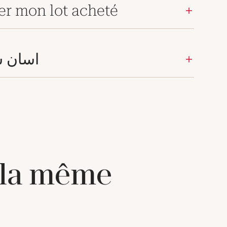
er mon lot acheté
اسان س
 la même