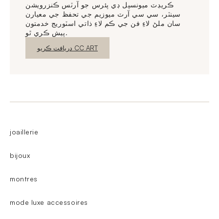
ڪريڊٽ ميونسپل ڊي پئرس جو آرٽس ڪنزرويشن
سينٽر، سي سي آرٽ ميوزيم جي تحفظ جي معيارن
سان ملڻ لاءِ فن جي ڪم لاءِ ذاتي اسٽوريج خدمتون
پيش ڪري ٿو.
نئين ونڊو
دريافت ڪريو CC ART
joaillerie
bijoux
montres
mode luxe accessoires