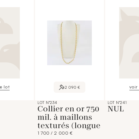
le lot
voir 
2 090 €
LOT N°234
LOT N°241
Collier en or 750
NUL
mil. à maillons
texturés (longue
1 700 / 2 000 €