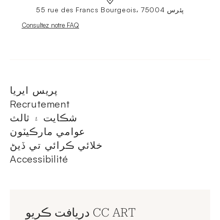
55 rue des Francs Bourgeois، 75004 پئرس
Nouvelle fenêtre
Consultez notre FAQ
پريس ايريا
Recrutement
شڪايت ۽ ثالث
عوامي مارڪيٽون
خلائي ڪرائي تي ڏيڻ
Accessibilité
دريافت ڪريو CC ART