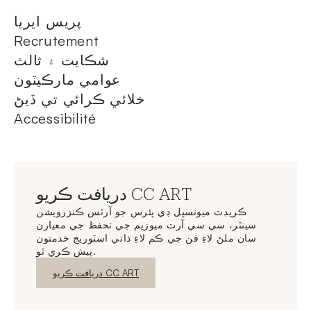
پريس ايريا
Recrutement
شڪايت ۽ ثالث
عوامي مارڪيٽون
خلائي ڪرائي تي ڏيڻ
Accessibilité
دريافت ڪريو CC ART
ڪريڊٽ ميونسپل ڊي پئرس جو آرٽس ڪنزرويشن
سينٽر، سي سي آرٽ ميوزيم جي تحفظ جي معيارن
سان ملڻ لاءِ فن جي ڪم لاءِ ذاتي اسٽوريج خدمتون
پيش ڪري ٿو.
نئين ونڊو
دريافت ڪريو CC ART