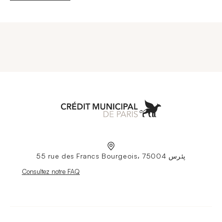
Aller à l'accueil
55 rue des Francs Bourgeois، 75004 پئرس
Nouvelle fenêtre
Consultez notre FAQ