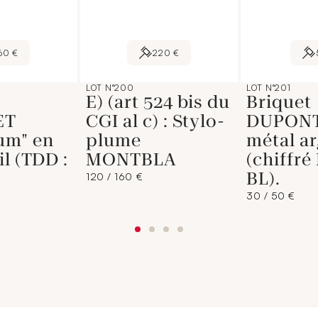
60 €
220 €
LOT N°200
LOT N°201
E) (art 524 bis du
Briquet
ET
CGI al c) : Stylo-
DUPONT
um" en
plume
métal a
il (TDD :
MONTBLA
(chiffré
BL).
120 / 160 €
30 / 50 €