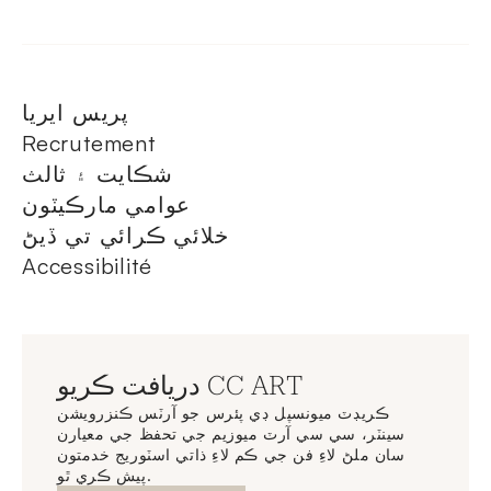
پريس ايريا
Recrutement
شڪايت ۽ ثالث
عوامي مارڪيٽون
خلائي ڪرائي تي ڏيڻ
Accessibilité
دريافت ڪريو CC ART
ڪريڊٽ ميونسپل ڊي پئرس جو آرٽس ڪنزرويشن
سينٽر، سي سي آرٽ ميوزيم جي تحفظ جي معيارن
سان ملڻ لاءِ فن جي ڪم لاءِ ذاتي اسٽوريج خدمتون
پيش ڪري ٿو.