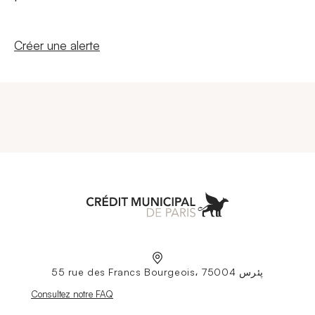
Nouvelle fenêtre
Créer une alerte
Aller à l'accueil
55 rue des Francs Bourgeois، 75004 پئرس
Nouvelle fenêtre
Consultez notre FAQ