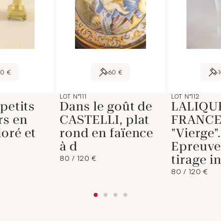
90 €
60 €
LOT N°111
LOT N°112
 petits
Dans le goût de
LALIQU
rs en
CASTELLI, plat
FRANCE
oré et
rond en faïence
"Vierge".
à d
Epreuve
tirage i
80 / 120 €
80 / 120 €