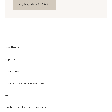
نئين ونڊو
دريافت ڪريو CC ART
joaillerie
bijoux
montres
mode luxe accessoires
art
instruments de musique