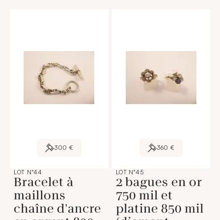
300 €
360 €
LOT N°44
LOT N°45
Bracelet à
2 bagues en or
maillons
750 mil et
chaîne d'ancre
platine 850 mil