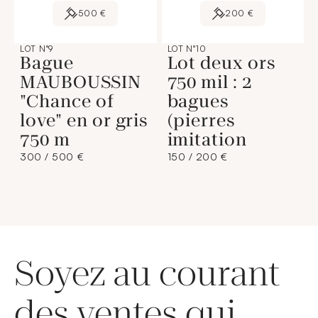
500 €
200 €
LOT N°9
LOT N°10
Bague
Lot deux ors
MAUBOUSSIN
750 mil : 2
"Chance of
bagues
love" en or gris
(pierres
750 m
imitation
300 / 500 €
150 / 200 €
Soyez au courant
des ventes qui