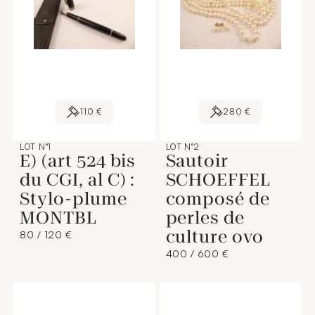
110 €
280 €
LOT N°1
LOT N°2
E) (art 524 bis
Sautoir
du CGI, al C) :
SCHOEFFEL
Stylo-plume
composé de
MONTBL
perles de
culture ovo
80 / 120 €
400 / 600 €