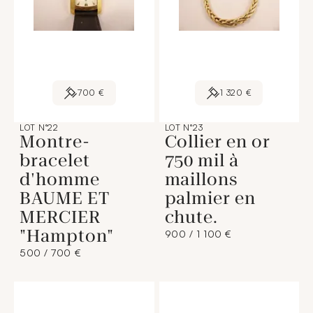
700 €
1 320 €
LOT N°22
LOT N°23
Montre-
Collier en or
bracelet
750 mil à
d'homme
maillons
BAUME ET
palmier en
MERCIER
chute.
"Hampton"
900 / 1 100 €
500 / 700 €