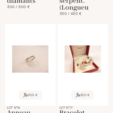
diamants
serpent.
(Longueu
300 / 500 €
350 / 450 €
300 €
320 €
LOT N°16
LOT N°17
Anneau
Bracelet