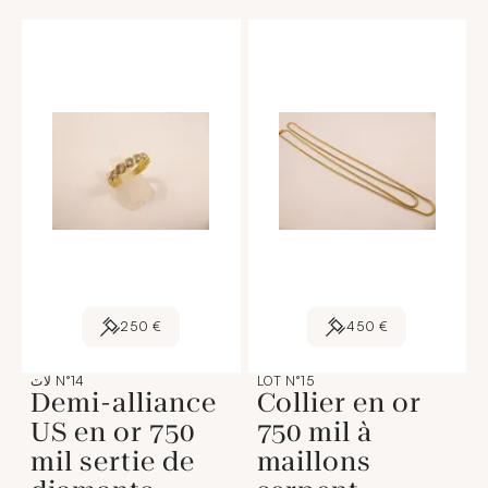
250 €
450 €
LOT N°15
لاٽ N°14
Demi-alliance
Collier en or
US en or 750
750 mil à
mil sertie de
maillons