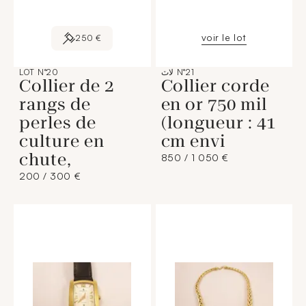
voir le lot
250 €
لاٽ N°21
LOT N°20
Collier de 2
Collier corde
rangs de
en or 750 mil
perles de
(longueur : 41
culture en
cm envi
chute,
850 / 1 050 €
200 / 300 €