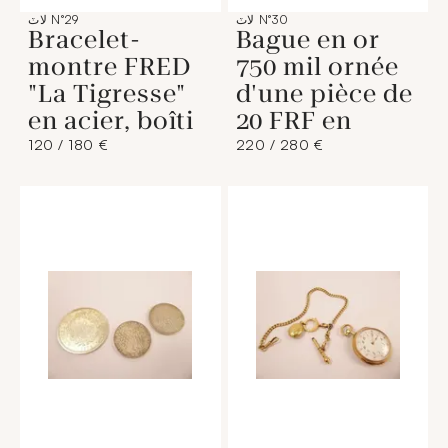
لاٽ N°30
لاٽ N°29
Bracelet-
Bague en or
montre FRED
750 mil ornée
"La Tigresse"
d'une pièce de
en acier, boîti
20 FRF en
120 / 180 €
220 / 280 €