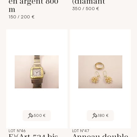
en argent 800
(diamant
m
350 / 500 €
150 / 200 €
500 €
180 €
LOT N°46
LOT N°47
E)(Art.524 bis
Anneau double