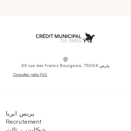
Aller à l'accueil
55 rue des Francs Bourgeois، 75004 پئرس
Nouvelle fenêtre
Consultez notre FAQ
پريس ايريا
Recrutement
شڪايت ۽ ثالث