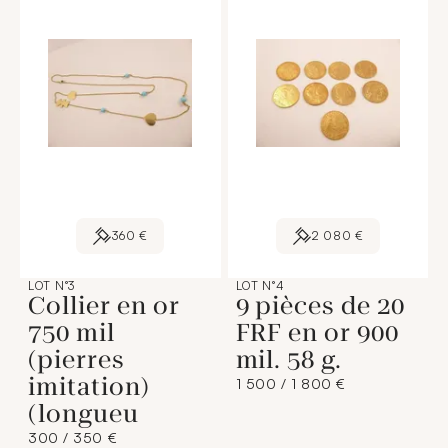
360 €
2 080 €
LOT N°3
LOT N°4
Collier en or
9 pièces de 20
750 mil
FRF en or 900
(pierres
mil. 58 g.
imitation)
1 500 / 1 800 €
(longueu
300 / 350 €