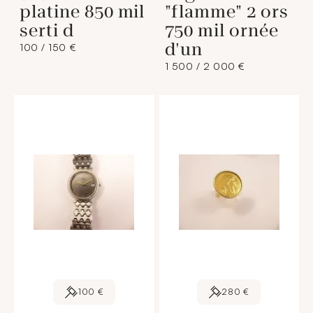
platine 850 mil
"flamme" 2 ors
serti d
750 mil ornée
d'un
100 / 150 €
1 500 / 2 000 €
100 €
280 €