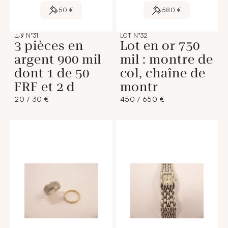
50 €
580 €
LOT N°32
لاٽ N°31
3 pièces en
Lot en or 750
argent 900 mil
mil : montre de
dont 1 de 50
col, chaîne de
FRF et 2 d
montr
20 / 30 €
450 / 650 €