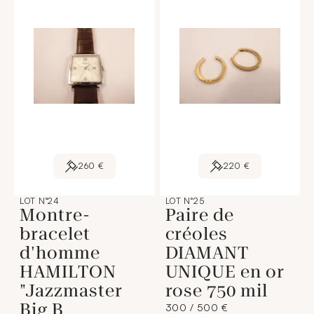
260 €
220 €
LOT N°24
LOT N°25
Montre-
Paire de
bracelet
créoles
d'homme
DIAMANT
HAMILTON
UNIQUE en or
"Jazzmaster
rose 750 mil
Big B
300 / 500 €