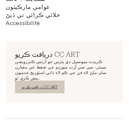
عوامي مارڪيٽون
خلائي ڪرائي تي ڏيڻ
Accessibilité
دريافت ڪريو CC ART
ڪريڊٽ ميونسپل ڊي پئرس جو آرٽس ڪنزرويشن
سينٽر، سي سي آرٽ ميوزيم جي تحفظ جي معيارن
سان ملڻ لاءِ فن جي ڪم لاءِ ذاتي اسٽوريج خدمتون
پيش ڪري ٿو.
نئين ونڊو
دريافت ڪريو CC ART