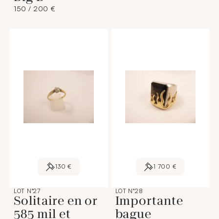
150 / 200 €
130 €
1 700 €
LOT N°27
LOT N°28
Solitaire en or
Importante
585 mil et
bague