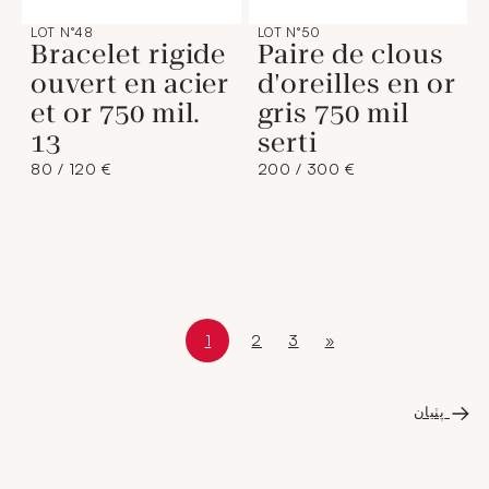
LOT N°48
LOT N°50
Bracelet rigide
Paire de clous
ouvert en acier
d'oreilles en or
et or 750 mil.
gris 750 mil
13
serti
80 / 120 €
200 / 300 €
1
2
3
»
Page courante
Page 1 sur 4
Page
Page
Dernière page
پٺيان