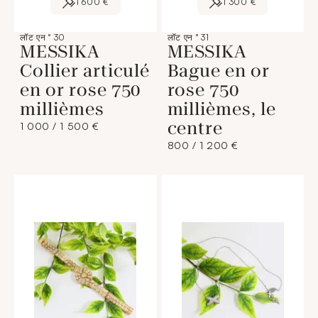
1 600 €
1 300 €
लॉट एन ° 30
लॉट एन ° 31
MESSIKA
MESSIKA
Collier articulé
Bague en or
en or rose 750
rose 750
millièmes
millièmes, le
centre
1 000 / 1 500 €
800 / 1 200 €