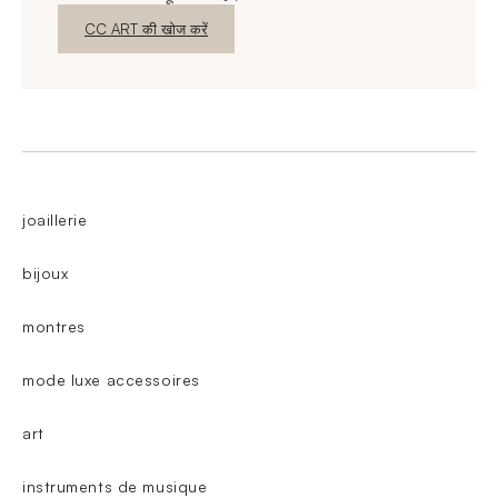
नई विंडो
CC ART की खोज करें
joaillerie
bijoux
montres
mode luxe accessoires
art
instruments de musique