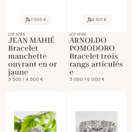
7 000 €
6 100 €
LOT N°45
LOT N°46
JEAN MAHIÉ
ARNOLDO
Bracelet
POMODORO
manchette
Bracelet trois
ouvrant en or
rangs articulés
jaune
e
3 500 / 4 500 €
3 000 / 5 000 €