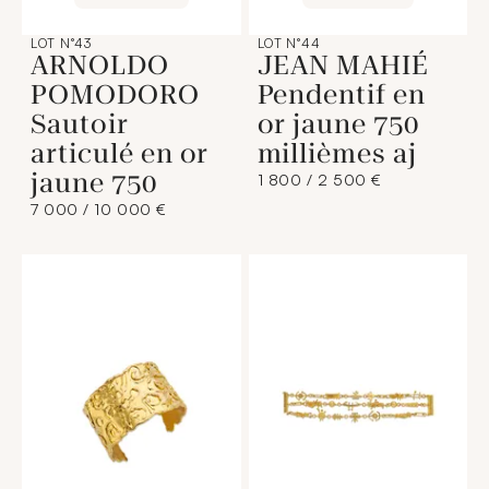
LOT N°43
LOT N°44
ARNOLDO
JEAN MAHIÉ
POMODORO
Pendentif en
Sautoir
or jaune 750
articulé en or
millièmes aj
jaune 750
1 800 / 2 500 €
7 000 / 10 000 €