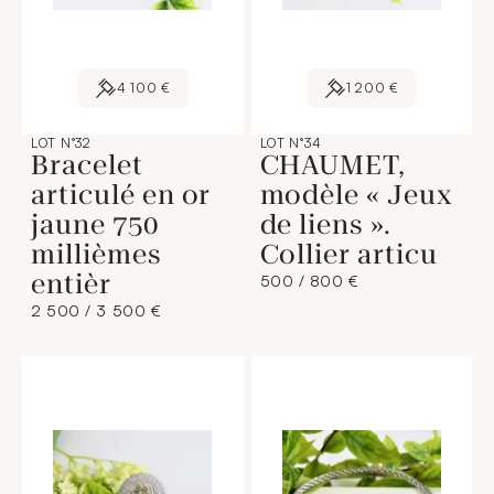
4 100 €
1 200 €
LOT N°32
LOT N°34
Bracelet
CHAUMET,
articulé en or
modèle « Jeux
jaune 750
de liens ».
millièmes
Collier articu
entièr
500 / 800 €
2 500 / 3 500 €