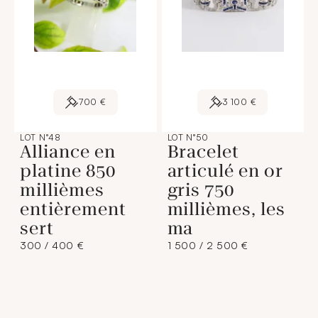
700 €
3 100 €
LOT N°48
LOT N°50
Alliance en
Bracelet
platine 850
articulé en or
millièmes
gris 750
entièrement
millièmes, les
sert
ma
300 / 400 €
1 500 / 2 500 €