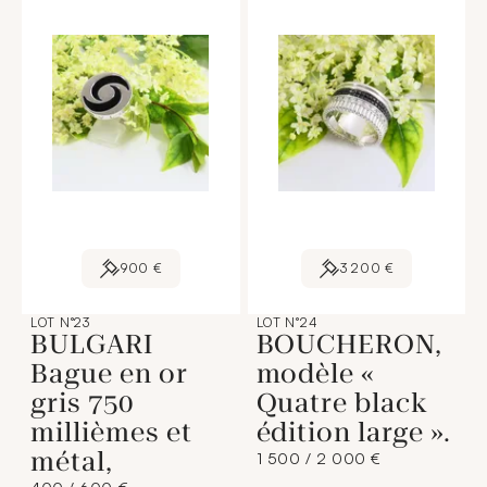
900 €
3 200 €
LOT N°23
LOT N°24
BULGARI
BOUCHERON,
Bague en or
modèle «
gris 750
Quatre black
millièmes et
édition large ».
métal,
1 500 / 2 000 €