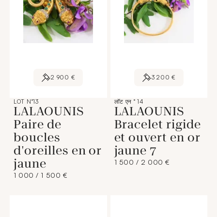
2 900 €
3 200 €
LOT N°13
लॉट एन ° 14
LALAOUNIS
LALAOUNIS
Paire de
Bracelet rigide
boucles
et ouvert en or
d'oreilles en or
jaune 7
jaune
1 500 / 2 000 €
1 000 / 1 500 €