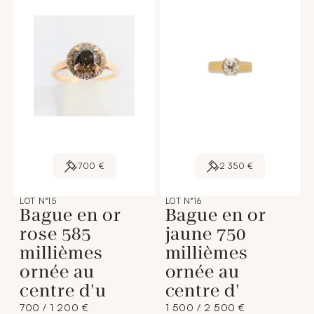
700 €
2 350 €
LOT N°15
LOT N°16
Bague en or
Bague en or
rose 585
jaune 750
millièmes
millièmes
ornée au
ornée au
centre d'u
centre d'
700 / 1 200 €
1 500 / 2 500 €