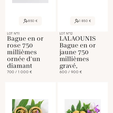
850 €
1 850 €
LOT N°11
LOT N°12
Bague en or
LALAOUNIS
rose 750
Bague en or
millièmes
jaune 750
ornée d'un
millièmes
diamant
gravé,
700 / 1 000 €
600 / 900 €