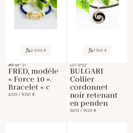
2 000 €
1 100 €
लॉट एन ° 21
LOT N°22
FRED, modèle
BULGARI
« Force 10 ».
Collier
Bracelet « c
cordonnet
noir retenant
600 / 900 €
en penden
600 / 900 €