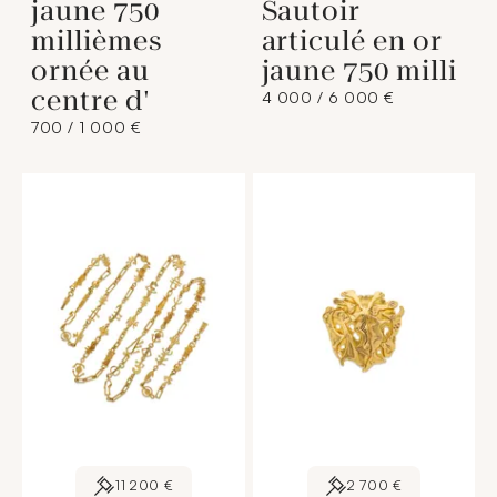
jaune 750
Sautoir
millièmes
articulé en or
ornée au
jaune 750 milli
centre d'
4 000 / 6 000 €
700 / 1 000 €
11 200 €
2 700 €