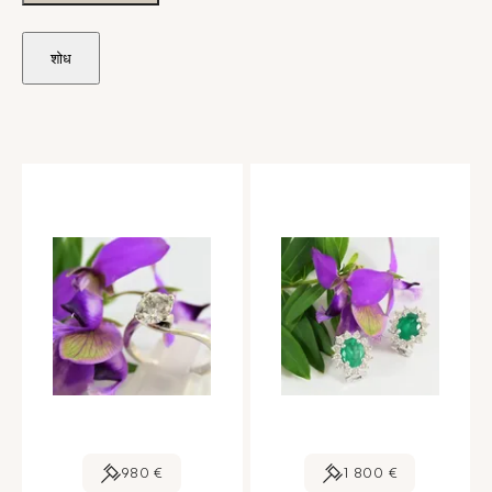
शोध
980 €
1 800 €