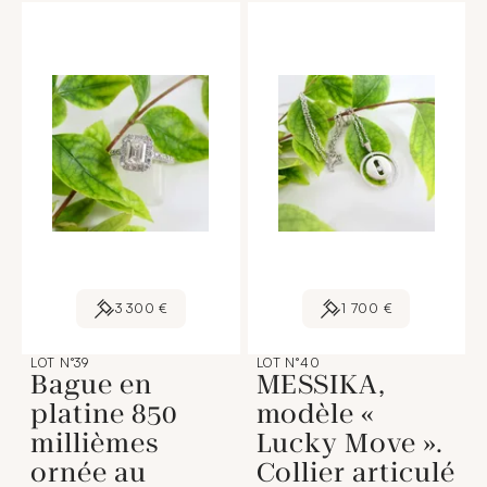
3 300 €
1 700 €
LOT N°39
LOT N°40
Bague en
MESSIKA,
platine 850
modèle «
millièmes
Lucky Move ».
ornée au
Collier articulé