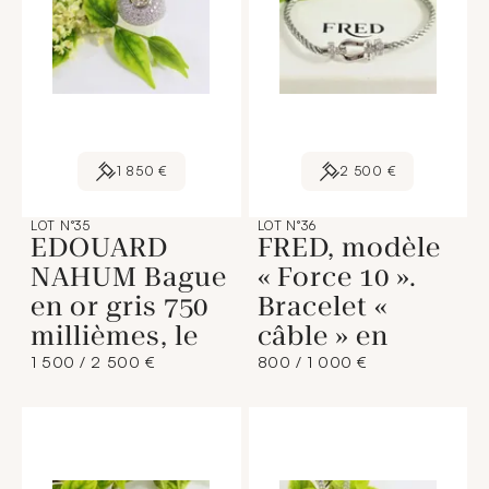
1 850 €
2 500 €
LOT N°35
LOT N°36
EDOUARD
FRED, modèle
NAHUM Bague
« Force 10 ».
en or gris 750
Bracelet «
millièmes, le
câble » en
1 500 / 2 500 €
800 / 1 000 €