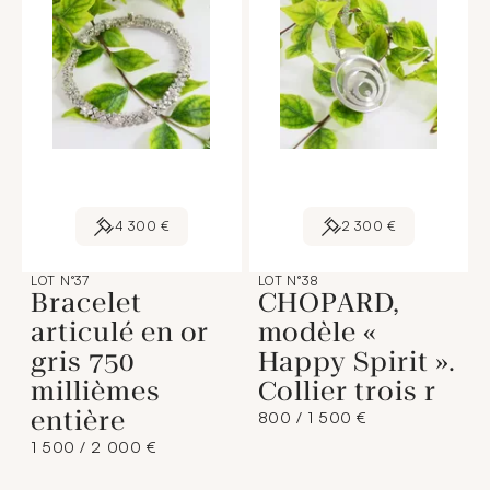
4 300 €
2 300 €
LOT N°37
LOT N°38
Bracelet
CHOPARD,
articulé en or
modèle «
gris 750
Happy Spirit ».
millièmes
Collier trois r
entière
800 / 1 500 €
1 500 / 2 000 €