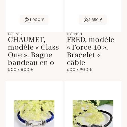
1 000 €
1 850 €
LOT N°17
LOT N°18
CHAUMET,
FRED, modèle
modèle « Class
« Force 10 ».
One ». Bague
Bracelet «
bandeau en o
câble
500 / 800 €
600 / 900 €